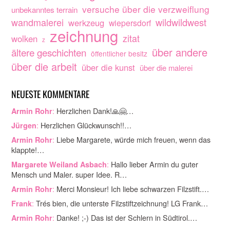
versuche über die verzweiflung
unbekanntes terrain
wandmalerei
wildwildwest
werkzeug
wiepersdorf
zeichnung
zitat
wolken
z
über andere
ältere geschichten
öffentlicher besitz
über die arbeit
über die kunst
über die malerei
NEUESTE KOMMENTARE
:
Herzlichen Dank!🙏🤗…
Armin Rohr
:
Herzlichen Glückwunsch!!…
Jürgen
:
Liebe Margarete, würde mich freuen, wenn das
Armin Rohr
klappte!…
:
Hallo lieber Armin du guter
Margarete Weiland Asbach
Mensch und Maler. super Idee. R…
:
Merci Monsieur! Ich liebe schwarzen Filzstift.…
Armin Rohr
:
Trés bien, die unterste Filzstiftzeichnung! LG Frank…
Frank
:
Danke! ;-) Das ist der Schlern in Südtirol.…
Armin Rohr