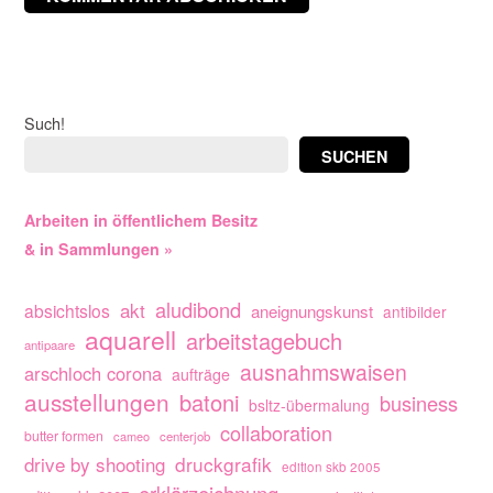
Such!
SUCHEN
Arbeiten in öffentlichem Besitz
& in Sammlungen »
aludibond
akt
absichtslos
aneignungskunst
antibilder
aquarell
arbeitstagebuch
antipaare
ausnahmswaisen
arschloch corona
aufträge
ausstellungen
batoni
business
bsltz-übermalung
collaboration
butter formen
cameo
centerjob
drive by shooting
druckgrafik
edition skb 2005