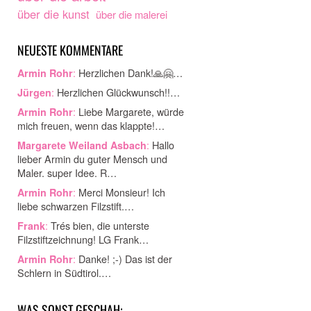
über die kunst
über die malerei
NEUESTE KOMMENTARE
:
Herzlichen Dank!🙏🤗…
Armin Rohr
:
Herzlichen Glückwunsch!!…
Jürgen
:
Liebe Margarete, würde
Armin Rohr
mich freuen, wenn das klappte!…
:
Hallo
Margarete Weiland Asbach
lieber Armin du guter Mensch und
Maler. super Idee. R…
:
Merci Monsieur! Ich
Armin Rohr
liebe schwarzen Filzstift.…
:
Trés bien, die unterste
Frank
Filzstiftzeichnung! LG Frank…
:
Danke! ;-) Das ist der
Armin Rohr
Schlern in Südtirol.…
WAS SONST GESCHAH: