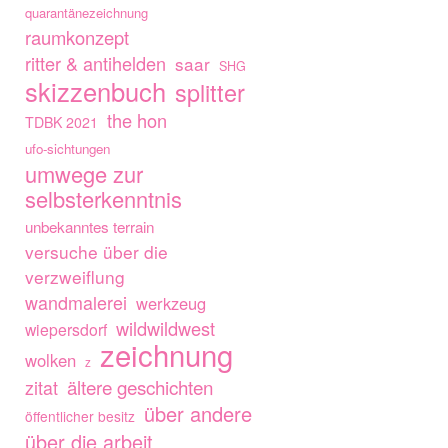
quarantänezeichnung
raumkonzept
ritter & antihelden
saar
SHG
skizzenbuch
splitter
the hon
TDBK 2021
ufo-sichtungen
umwege zur
selbsterkenntnis
unbekanntes terrain
versuche über die
verzweiflung
wandmalerei
werkzeug
wildwildwest
wiepersdorf
zeichnung
wolken
z
ältere geschichten
zitat
über andere
öffentlicher besitz
über die arbeit