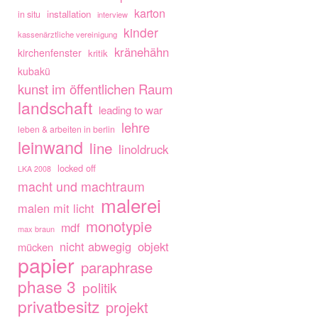
karton
installation
in situ
interview
kinder
kassenärztliche vereinigung
kränehähn
kirchenfenster
kritik
kubakü
kunst im öffentlichen Raum
landschaft
leading to war
lehre
leben & arbeiten in berlin
leinwand
line
linoldruck
locked off
LKA 2008
macht und machtraum
malerei
malen mit licht
monotypie
mdf
max braun
nicht abwegig
objekt
mücken
papier
paraphrase
phase 3
politik
privatbesitz
projekt