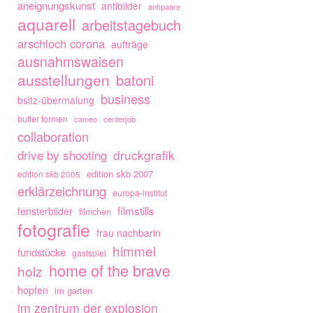
aneignungskunst
antibilder
antipaare
aquarell
arbeitstagebuch
arschloch corona
aufträge
ausnahmswaisen
ausstellungen
batoni
business
bsltz-übermalung
butter formen
cameo
centerjob
collaboration
drive by shooting
druckgrafik
edition skb 2007
edition skb 2005
erklärzeichnung
europa-institut
filmstills
fensterbilder
filmchen
fotografie
frau nachbarin
himmel
fundstücke
gastspiel
home of the brave
holz
hopfen
im garten
im zentrum der explosion