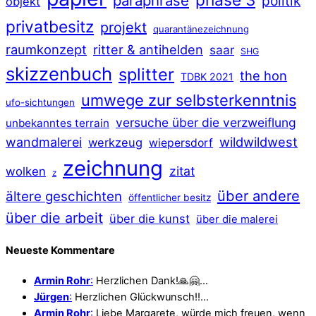
paraphrase
politik
objekt
privatbesitz
projekt
quarantänezeichnung
raumkonzept
ritter & antihelden
saar
SHG
skizzenbuch
splitter
the hon
TDBK 2021
umwege zur selbsterkenntnis
ufo-sichtungen
versuche über die verzweiflung
unbekanntes terrain
wildwildwest
wandmalerei
werkzeug
wiepersdorf
zeichnung
zitat
wolken
z
über andere
ältere geschichten
öffentlicher besitz
über die arbeit
über die kunst
über die malerei
Neueste Kommentare
Armin Rohr
:
Herzlichen Dank!🙏🤗…
Jürgen
:
Herzlichen Glückwunsch!!…
Armin Rohr
:
Liebe Margarete, würde mich freuen, wenn