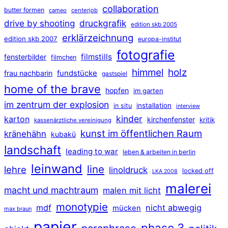
collaboration
butter formen
cameo
centerjob
druckgrafik
drive by shooting
edition skb 2005
erklärzeichnung
edition skb 2007
europa-institut
fotografie
filmstills
fensterbilder
filmchen
himmel
holz
frau nachbarin
fundstücke
gastspiel
home of the brave
hopfen
im garten
im zentrum der explosion
installation
in situ
interview
kinder
karton
kirchenfenster
kritik
kassenärztliche vereinigung
kunst im öffentlichen Raum
kränehähn
kubakü
landschaft
leading to war
leben & arbeiten in berlin
leinwand
line
lehre
linoldruck
locked off
LKA 2008
malerei
macht und machtraum
malen mit licht
monotypie
mdf
nicht abwegig
mücken
max braun
papier
phase 3