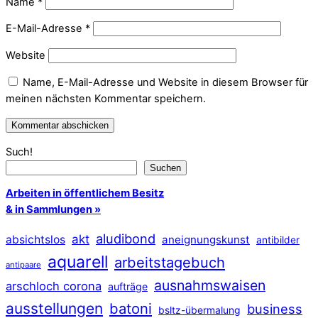
Name
*
E-Mail-Adresse
*
Website
Name, E-Mail-Adresse und Website in diesem Browser für
meinen nächsten Kommentar speichern.
Such!
Suchen
Arbeiten in öffentlichem Besitz
& in Sammlungen »
aludibond
akt
absichtslos
aneignungskunst
antibilder
aquarell
arbeitstagebuch
antipaare
ausnahmswaisen
arschloch corona
aufträge
ausstellungen
batoni
business
bsltz-übermalung