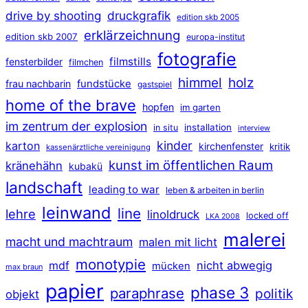
druckgrafik
drive by shooting
edition skb 2005
erklärzeichnung
edition skb 2007
europa-institut
fotografie
filmstills
fensterbilder
filmchen
himmel
holz
frau nachbarin
fundstücke
gastspiel
home of the brave
hopfen
im garten
im zentrum der explosion
installation
in situ
interview
kinder
karton
kirchenfenster
kritik
kassenärztliche vereinigung
kunst im öffentlichen Raum
kränehähn
kubakü
landschaft
leading to war
leben & arbeiten in berlin
leinwand
line
lehre
linoldruck
locked off
LKA 2008
malerei
macht und machtraum
malen mit licht
monotypie
mdf
nicht abwegig
mücken
max braun
papier
phase 3
paraphrase
politik
objekt