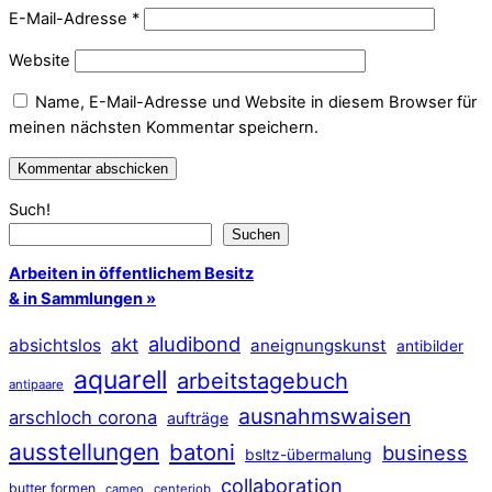
E-Mail-Adresse
*
Website
Name, E-Mail-Adresse und Website in diesem Browser für
meinen nächsten Kommentar speichern.
Such!
Suchen
Arbeiten in öffentlichem Besitz
& in Sammlungen »
aludibond
akt
absichtslos
aneignungskunst
antibilder
aquarell
arbeitstagebuch
antipaare
ausnahmswaisen
arschloch corona
aufträge
ausstellungen
batoni
business
bsltz-übermalung
collaboration
butter formen
cameo
centerjob