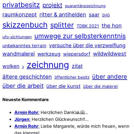
privatbesitz
projekt
quarantänezeichnung
raumkonzept
ritter & antihelden
saar
SHG
skizzenbuch
splitter
the hon
TDBK 2021
umwege zur selbsterkenntnis
ufo-sichtungen
versuche über die verzweiflung
unbekanntes terrain
wildwildwest
wandmalerei
werkzeug
wiepersdorf
zeichnung
zitat
wolken
z
über andere
ältere geschichten
öffentlicher besitz
über die arbeit
über die kunst
über die malerei
Neueste Kommentare
Armin Rohr
:
Herzlichen Dank!🙏🤗…
Jürgen
:
Herzlichen Glückwunsch!!…
Armin Rohr
:
Liebe Margarete, würde mich freuen, wenn
das klappte!…