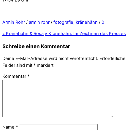
Armin Rohr
/
armin rohr
/
fotografie
,
kränehähn
/
0
«
Kränehähn & Rosa
»
Kränehähn: Im Zeichnen des Kreuzes
Schreibe einen Kommentar
Deine E-Mail-Adresse wird nicht veröffentlicht.
Erforderliche
Felder sind mit
*
markiert
Kommentar
*
Name
*