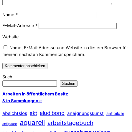
Name
*
E-Mail-Adresse
*
Website
Name, E-Mail-Adresse und Website in diesem Browser für
meinen nächsten Kommentar speichern.
Such!
Suchen
Arbeiten in öffentlichem Besitz
& in Sammlungen »
aludibond
akt
absichtslos
aneignungskunst
antibilder
aquarell
arbeitstagebuch
antipaare