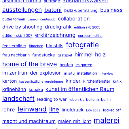
ausnahmswaisen
arschloch corona
aufträge
ausstellungen
batoni
business
bsltz-übermalung
collaboration
butter formen
cameo
centerjob
druckgrafik
drive by shooting
edition skb 2005
erklärzeichnung
edition skb 2007
europa-institut
fotografie
filmstills
fensterbilder
filmchen
himmel
holz
frau nachbarin
fundstücke
gastspiel
home of the brave
hopfen
im garten
im zentrum der explosion
installation
in situ
interview
kinder
karton
kirchenfenster
kritik
kassenärztliche vereinigung
kunst im öffentlichen Raum
kränehähn
kubakü
landschaft
leading to war
leben & arbeiten in berlin
leinwand
line
lehre
linoldruck
locked off
LKA 2008
malerei
macht und machtraum
malen mit licht