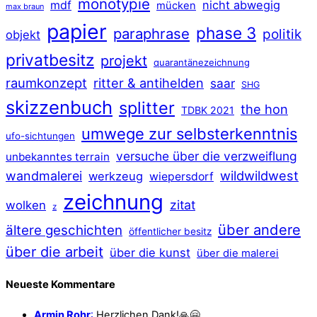
monotypie
mdf
nicht abwegig
mücken
max braun
papier
phase 3
paraphrase
politik
objekt
privatbesitz
projekt
quarantänezeichnung
raumkonzept
ritter & antihelden
saar
SHG
skizzenbuch
splitter
the hon
TDBK 2021
umwege zur selbsterkenntnis
ufo-sichtungen
versuche über die verzweiflung
unbekanntes terrain
wildwildwest
wandmalerei
werkzeug
wiepersdorf
zeichnung
zitat
wolken
z
über andere
ältere geschichten
öffentlicher besitz
über die arbeit
über die kunst
über die malerei
Neueste Kommentare
Armin Rohr
:
Herzlichen Dank!🙏🤗…