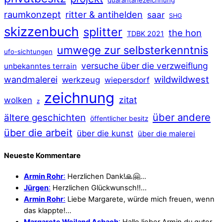
raumkonzept
ritter & antihelden
saar
SHG
skizzenbuch
splitter
the hon
TDBK 2021
umwege zur selbsterkenntnis
ufo-sichtungen
versuche über die verzweiflung
unbekanntes terrain
wildwildwest
wandmalerei
werkzeug
wiepersdorf
zeichnung
zitat
wolken
z
über andere
ältere geschichten
öffentlicher besitz
über die arbeit
über die kunst
über die malerei
Neueste Kommentare
Armin Rohr
:
Herzlichen Dank!🙏🤗…
Jürgen
:
Herzlichen Glückwunsch!!…
Armin Rohr
:
Liebe Margarete, würde mich freuen, wenn
das klappte!…