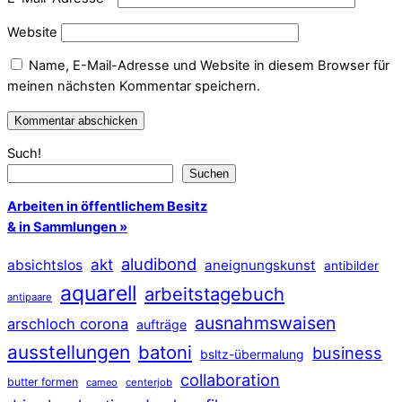
Website
Name, E-Mail-Adresse und Website in diesem Browser für
meinen nächsten Kommentar speichern.
Such!
Suchen
Arbeiten in öffentlichem Besitz
& in Sammlungen »
aludibond
akt
absichtslos
aneignungskunst
antibilder
aquarell
arbeitstagebuch
antipaare
ausnahmswaisen
arschloch corona
aufträge
ausstellungen
batoni
business
bsltz-übermalung
collaboration
butter formen
cameo
centerjob