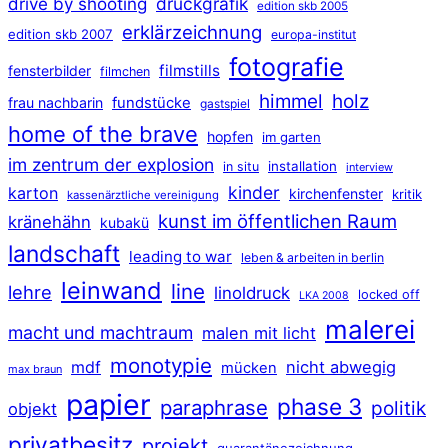
druckgrafik
drive by shooting
edition skb 2005
erklärzeichnung
edition skb 2007
europa-institut
fotografie
filmstills
fensterbilder
filmchen
himmel
holz
frau nachbarin
fundstücke
gastspiel
home of the brave
hopfen
im garten
im zentrum der explosion
installation
in situ
interview
kinder
karton
kirchenfenster
kritik
kassenärztliche vereinigung
kunst im öffentlichen Raum
kränehähn
kubakü
landschaft
leading to war
leben & arbeiten in berlin
leinwand
line
lehre
linoldruck
locked off
LKA 2008
malerei
macht und machtraum
malen mit licht
monotypie
mdf
nicht abwegig
mücken
max braun
papier
phase 3
paraphrase
politik
objekt
privatbesitz
projekt
quarantänezeichnung