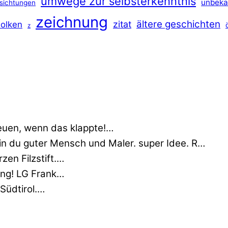
umwege zur selbsterkenntnis
unbeka
sichtungen
zeichnung
ältere geschichten
zitat
olken
z
euen, wenn das klappte!…
min du guter Mensch und Maler. super Idee. R…
zen Filzstift.…
nung! LG Frank…
 Südtirol.…