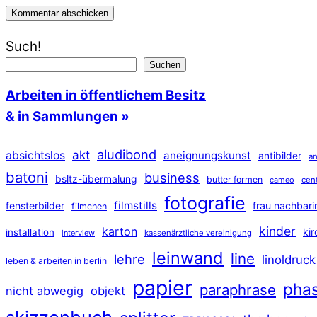
Such!
Suchen
Arbeiten in öffentlichem Besitz
& in Sammlungen »
aludibond
akt
absichtslos
aneignungskunst
antibilder
an
batoni
business
bsltz-übermalung
butter formen
cameo
cen
fotografie
filmstills
fensterbilder
frau nachbari
filmchen
kinder
karton
ki
installation
interview
kassenärztliche vereinigung
leinwand
line
lehre
linoldruck
leben & arbeiten in berlin
papier
pha
paraphrase
nicht abwegig
objekt