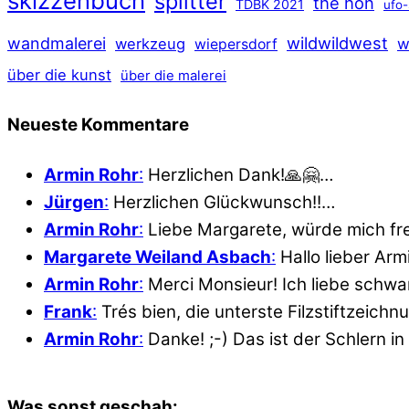
skizzenbuch
splitter
the hon
TDBK 2021
ufo-
wildwildwest
wandmalerei
werkzeug
w
wiepersdorf
über die kunst
über die malerei
Neueste Kommentare
Armin Rohr
:
Herzlichen Dank!🙏🤗…
Jürgen
:
Herzlichen Glückwunsch!!…
Armin Rohr
:
Liebe Margarete, würde mich fr
Margarete Weiland Asbach
:
Hallo lieber Ar
Armin Rohr
:
Merci Monsieur! Ich liebe schwar
Frank
:
Trés bien, die unterste Filzstiftzeich
Armin Rohr
:
Danke! ;-) Das ist der Schlern in
Was sonst geschah: