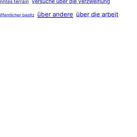
versuche über die verzweiflung
nntes terrain
über andere
über die arbeit
öffentlicher besitz