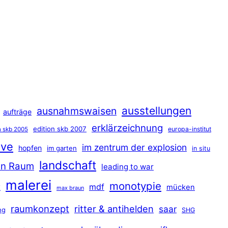
ausstellungen
ausnahmswaisen
aufträge
erklärzeichnung
edition skb 2007
europa-institut
n skb 2005
ave
im zentrum der explosion
hopfen
im garten
in situ
landschaft
hen Raum
leading to war
malerei
monotypie
t
mdf
mücken
max braun
raumkonzept
ritter & antihelden
saar
ng
SHG