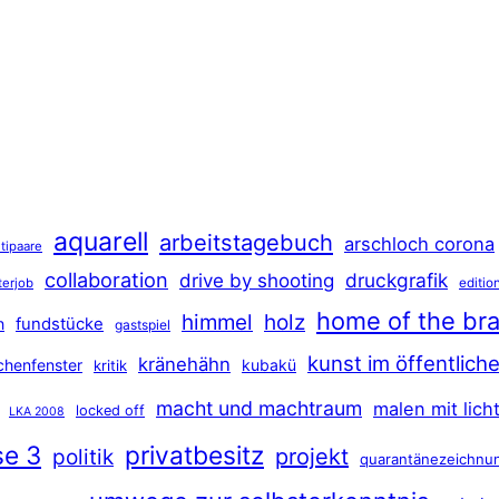
aquarell
arbeitstagebuch
arschloch corona
tipaare
collaboration
druckgrafik
drive by shooting
terjob
editio
home of the br
himmel
holz
n
fundstücke
gastspiel
kunst im öffentlic
kränehähn
rchenfenster
kubakü
kritik
macht und machtraum
malen mit lich
locked off
LKA 2008
se 3
privatbesitz
projekt
politik
quarantänezeichnu