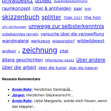
privatbesitz
projekt
quarantänezeichnung
raumkonzept
ritter & antihelden
saar
SHG
skizzenbuch
splitter
the hon
TDBK 2021
umwege zur selbsterkenntnis
ufo-sichtungen
versuche über die verzweiflung
unbekanntes terrain
wildwildwest
wandmalerei
werkzeug
wiepersdorf
zeichnung
zitat
wolken
z
über andere
ältere geschichten
öffentlicher besitz
über die arbeit
über die kunst
über die malerei
Neueste Kommentare
Armin Rohr
:
Herzlichen Dank!🙏🤗…
Jürgen
:
Herzlichen Glückwunsch!!…
Armin Rohr
:
Liebe Margarete, würde mich freuen, wenn
das klappte!…