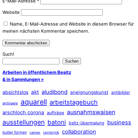
E-Mail-Adresse
*
Website
Name, E-Mail-Adresse und Website in diesem Browser für
meinen nächsten Kommentar speichern.
Such!
Suchen
Arbeiten in öffentlichem Besitz
& in Sammlungen »
aludibond
akt
absichtslos
aneignungskunst
antibilder
aquarell
arbeitstagebuch
antipaare
ausnahmswaisen
arschloch corona
aufträge
ausstellungen
batoni
business
bsltz-übermalung
collaboration
butter formen
cameo
centerjob