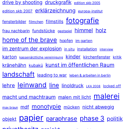
druckgrafik
drive by shooting
edition skb 2005
erklärzeichnung
edition skb 2007
europa-institut
fotografie
filmstills
fensterbilder
filmchen
himmel
holz
frau nachbarin
fundstücke
gastspiel
home of the brave
hopfen
im garten
im zentrum der explosion
installation
in situ
interview
kinder
karton
kirchenfenster
kritik
kassenärztliche vereinigung
kunst im öffentlichen Raum
kränehähn
kubakü
landschaft
leading to war
leben & arbeiten in berlin
leinwand
line
lehre
linoldruck
locked off
LKA 2008
malerei
macht und machtraum
malen mit licht
monotypie
mdf
nicht abwegig
mücken
max braun
papier
phase 3
paraphrase
politik
objekt