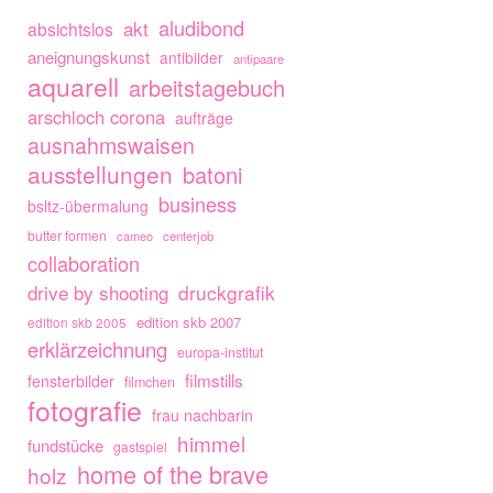
aludibond
akt
absichtslos
aneignungskunst
antibilder
antipaare
aquarell
arbeitstagebuch
arschloch corona
aufträge
ausnahmswaisen
ausstellungen
batoni
business
bsltz-übermalung
butter formen
cameo
centerjob
collaboration
drive by shooting
druckgrafik
edition skb 2007
edition skb 2005
erklärzeichnung
europa-institut
filmstills
fensterbilder
filmchen
fotografie
frau nachbarin
himmel
fundstücke
gastspiel
home of the brave
holz