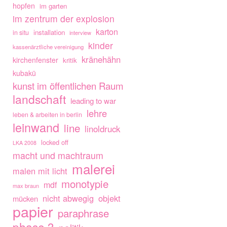
hopfen
im garten
im zentrum der explosion
karton
installation
in situ
interview
kinder
kassenärztliche vereinigung
kränehähn
kirchenfenster
kritik
kubakü
kunst im öffentlichen Raum
landschaft
leading to war
lehre
leben & arbeiten in berlin
leinwand
line
linoldruck
locked off
LKA 2008
macht und machtraum
malerei
malen mit licht
monotypie
mdf
max braun
nicht abwegig
objekt
mücken
papier
paraphrase
phase 3