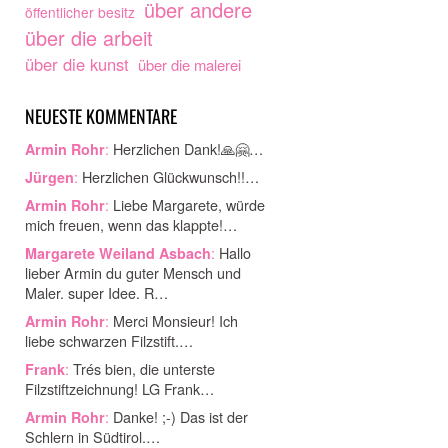
über andere
öffentlicher besitz
über die arbeit
über die kunst
über die malerei
NEUESTE KOMMENTARE
:
Herzlichen Dank!🙏🤗…
Armin Rohr
:
Herzlichen Glückwunsch!!…
Jürgen
:
Liebe Margarete, würde
Armin Rohr
mich freuen, wenn das klappte!…
:
Hallo
Margarete Weiland Asbach
lieber Armin du guter Mensch und
Maler. super Idee. R…
:
Merci Monsieur! Ich
Armin Rohr
liebe schwarzen Filzstift.…
:
Trés bien, die unterste
Frank
Filzstiftzeichnung! LG Frank…
:
Danke! ;-) Das ist der
Armin Rohr
Schlern in Südtirol.…