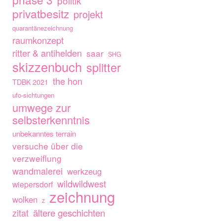
politik
privatbesitz
projekt
quarantänezeichnung
raumkonzept
ritter & antihelden
saar
SHG
skizzenbuch
splitter
the hon
TDBK 2021
ufo-sichtungen
umwege zur
selbsterkenntnis
unbekanntes terrain
versuche über die
verzweiflung
wandmalerei
werkzeug
wildwildwest
wiepersdorf
zeichnung
wolken
z
ältere geschichten
zitat