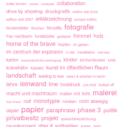
collaboration
butter formen
cameo
centerjob
drive by shooting
druckgrafik
edition skb 2005
erklärzeichnung
edition skb 2007
europa-institut
fotografie
filmstills
fensterbilder
filmchen
himmel
holz
fundstücke
frau nachbarin
gastspiel
home of the brave
hopfen
im garten
im zentrum der explosion
installation
in situ
interview
kinder
karton
kirchenfenster
kritik
kassenärztliche vereinigung
kunst im öffentlichen Raum
kränehähn
kubakü
landschaft
leading to war
leben & arbeiten in berlin
leinwand
line
lehre
linoldruck
locked off
LKA 2008
malerei
macht und machtraum
malen mit licht
monotypie
nicht abwegig
mdf
mücken
max braun
papier
phase 3
paraphrase
politik
objekt
privatbesitz
projekt
quarantänezeichnung
raumkonzept
ritter & antihelden
saar
SHG