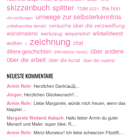
skizzenbuch
splitter
the hon
TDBK 2021
umwege zur selbsterkenntnis
ufo-sichtungen
versuche über die verzweiflung
unbekanntes terrain
wandmalerei
wildwildwest
werkzeug
wiepersdorf
zeichnung
zitat
wolken
z
über andere
ältere geschichten
öffentlicher besitz
über die arbeit
über die kunst
über die malerei
NEUESTE KOMMENTARE
:
Herzlichen Dank!🙏🤗…
Armin Rohr
:
Herzlichen Glückwunsch!!…
Jürgen
:
Liebe Margarete, würde mich freuen, wenn das
Armin Rohr
klappte!…
:
Hallo lieber Armin du guter
Margarete Weiland Asbach
Mensch und Maler. super Idee. R…
:
Merci Monsieur! Ich liebe schwarzen Filzstift.…
Armin Rohr