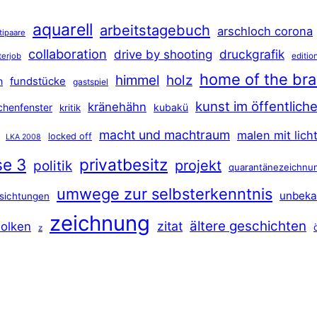
aquarell
arbeitstagebuch
arschloch corona
tipaare
collaboration
druckgrafik
drive by shooting
terjob
editio
home of the br
himmel
holz
n
fundstücke
gastspiel
kunst im öffentlic
kränehähn
rchenfenster
kubakü
kritik
macht und machtraum
malen mit lich
locked off
LKA 2008
se 3
privatbesitz
projekt
politik
quarantänezeichnu
umwege zur selbsterkenntnis
unbeka
sichtungen
zeichnung
ältere geschichten
zitat
olken
z