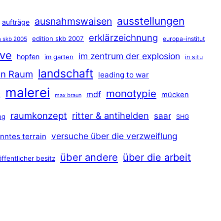
ausstellungen
ausnahmswaisen
aufträge
erklärzeichnung
edition skb 2007
europa-institut
n skb 2005
ave
im zentrum der explosion
hopfen
im garten
in situ
landschaft
hen Raum
leading to war
malerei
monotypie
t
mdf
mücken
max braun
raumkonzept
ritter & antihelden
saar
ng
SHG
versuche über die verzweiflung
nntes terrain
über andere
über die arbeit
öffentlicher besitz