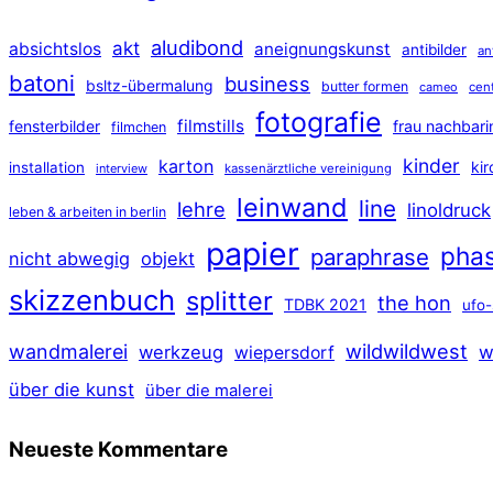
aludibond
akt
absichtslos
aneignungskunst
antibilder
an
batoni
business
bsltz-übermalung
butter formen
cameo
cen
fotografie
filmstills
fensterbilder
frau nachbari
filmchen
kinder
karton
ki
installation
interview
kassenärztliche vereinigung
leinwand
line
lehre
linoldruck
leben & arbeiten in berlin
papier
pha
paraphrase
nicht abwegig
objekt
skizzenbuch
splitter
the hon
TDBK 2021
ufo-
wildwildwest
wandmalerei
werkzeug
w
wiepersdorf
über die kunst
über die malerei
Neueste Kommentare