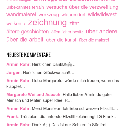
versuche über die verzweiflung
unbekanntes terrain
wandmalerei
wildwildwest
werkzeug
wiepersdorf
zeichnung
zitat
wolken
z
über andere
ältere geschichten
öffentlicher besitz
über die arbeit
über die kunst
über die malerei
NEUESTE KOMMENTARE
:
Herzlichen Dank!🙏🤗…
Armin Rohr
:
Herzlichen Glückwunsch!!…
Jürgen
:
Liebe Margarete, würde mich freuen, wenn das
Armin Rohr
klappte!…
:
Hallo lieber Armin du guter
Margarete Weiland Asbach
Mensch und Maler. super Idee. R…
:
Merci Monsieur! Ich liebe schwarzen Filzstift.…
Armin Rohr
:
Trés bien, die unterste Filzstiftzeichnung! LG Frank…
Frank
:
Danke! ;-) Das ist der Schlern in Südtirol.…
Armin Rohr