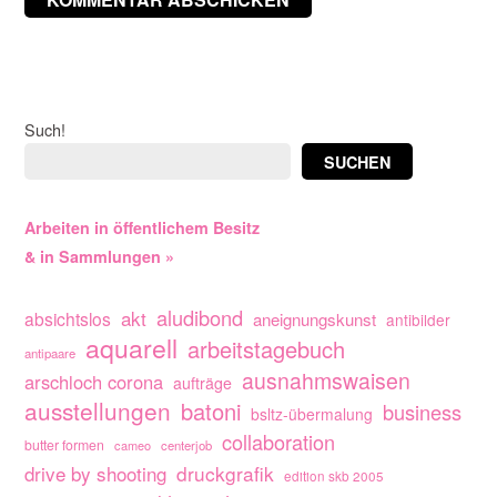
Such!
SUCHEN
Arbeiten in öffentlichem Besitz
& in Sammlungen »
aludibond
akt
absichtslos
aneignungskunst
antibilder
aquarell
arbeitstagebuch
antipaare
ausnahmswaisen
arschloch corona
aufträge
ausstellungen
batoni
business
bsltz-übermalung
collaboration
butter formen
cameo
centerjob
drive by shooting
druckgrafik
edition skb 2005