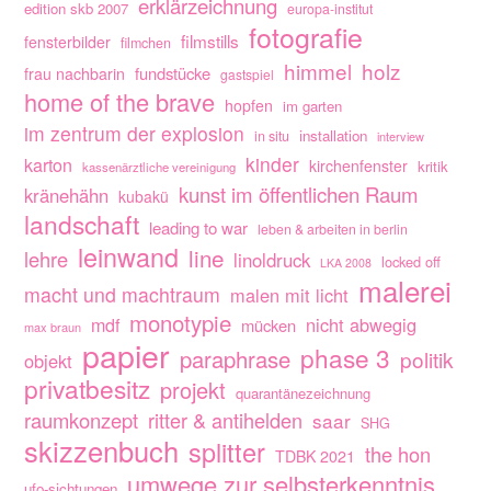
erklärzeichnung
edition skb 2007
europa-institut
fotografie
filmstills
fensterbilder
filmchen
himmel
holz
fundstücke
frau nachbarin
gastspiel
home of the brave
hopfen
im garten
im zentrum der explosion
installation
in situ
interview
kinder
karton
kirchenfenster
kritik
kassenärztliche vereinigung
kunst im öffentlichen Raum
kränehähn
kubakü
landschaft
leading to war
leben & arbeiten in berlin
leinwand
line
lehre
linoldruck
locked off
LKA 2008
malerei
macht und machtraum
malen mit licht
monotypie
nicht abwegig
mdf
mücken
max braun
papier
phase 3
paraphrase
politik
objekt
privatbesitz
projekt
quarantänezeichnung
raumkonzept
ritter & antihelden
saar
SHG
skizzenbuch
splitter
the hon
TDBK 2021
umwege zur selbsterkenntnis
ufo-sichtungen