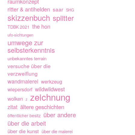
raumkonzept
ritter & antihelden
saar
SHG
skizzenbuch
splitter
the hon
TDBK 2021
ufo-sichtungen
umwege zur
selbsterkenntnis
unbekanntes terrain
versuche über die
verzweiflung
wandmalerei
werkzeug
wildwildwest
wiepersdorf
zeichnung
wolken
z
ältere geschichten
zitat
über andere
öffentlicher besitz
über die arbeit
über die kunst
über die malerei