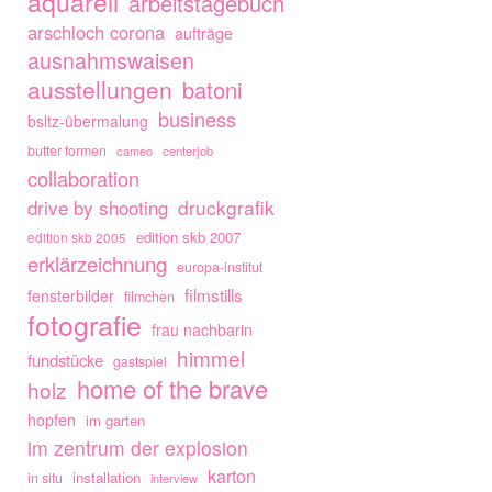
aquarell
arbeitstagebuch
arschloch corona
aufträge
ausnahmswaisen
ausstellungen
batoni
business
bsltz-übermalung
butter formen
cameo
centerjob
collaboration
drive by shooting
druckgrafik
edition skb 2007
edition skb 2005
erklärzeichnung
europa-institut
filmstills
fensterbilder
filmchen
fotografie
frau nachbarin
himmel
fundstücke
gastspiel
home of the brave
holz
hopfen
im garten
im zentrum der explosion
karton
installation
in situ
interview