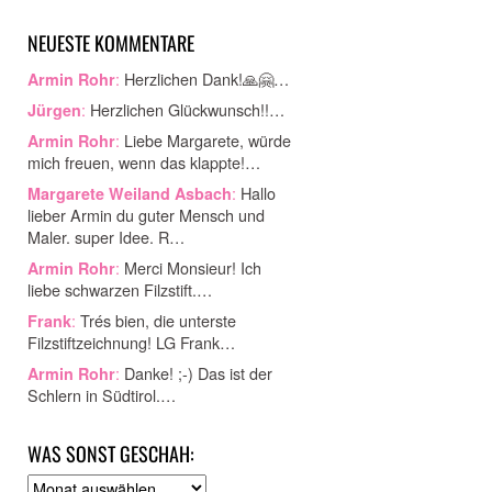
NEUESTE KOMMENTARE
:
Herzlichen Dank!🙏🤗…
Armin Rohr
:
Herzlichen Glückwunsch!!…
Jürgen
:
Liebe Margarete, würde
Armin Rohr
mich freuen, wenn das klappte!…
:
Hallo
Margarete Weiland Asbach
lieber Armin du guter Mensch und
Maler. super Idee. R…
:
Merci Monsieur! Ich
Armin Rohr
liebe schwarzen Filzstift.…
:
Trés bien, die unterste
Frank
Filzstiftzeichnung! LG Frank…
:
Danke! ;-) Das ist der
Armin Rohr
Schlern in Südtirol.…
WAS SONST GESCHAH:
A