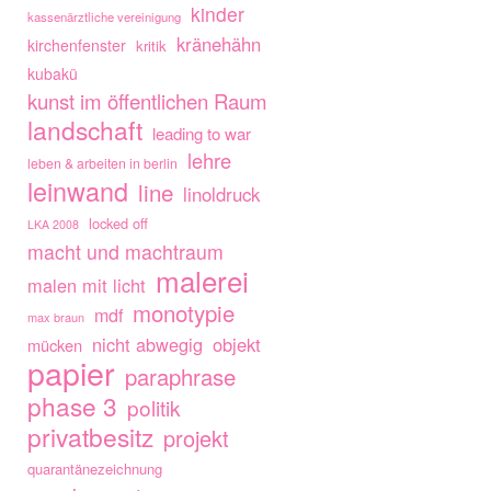
kinder
kassenärztliche vereinigung
kränehähn
kirchenfenster
kritik
kubakü
kunst im öffentlichen Raum
landschaft
leading to war
lehre
leben & arbeiten in berlin
leinwand
line
linoldruck
locked off
LKA 2008
macht und machtraum
malerei
malen mit licht
monotypie
mdf
max braun
nicht abwegig
objekt
mücken
papier
paraphrase
phase 3
politik
privatbesitz
projekt
quarantänezeichnung