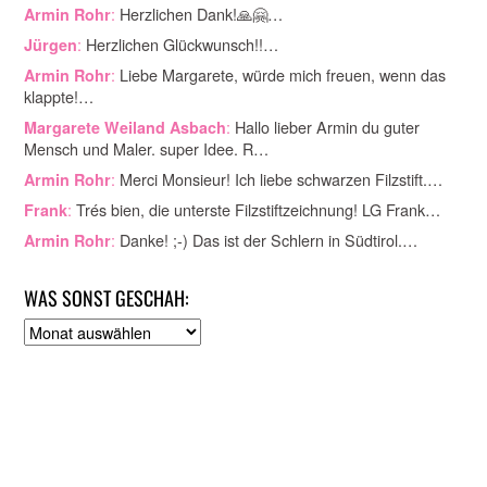
:
Herzlichen Dank!🙏🤗…
Armin Rohr
:
Herzlichen Glückwunsch!!…
Jürgen
:
Liebe Margarete, würde mich freuen, wenn das
Armin Rohr
klappte!…
:
Hallo lieber Armin du guter
Margarete Weiland Asbach
Mensch und Maler. super Idee. R…
:
Merci Monsieur! Ich liebe schwarzen Filzstift.…
Armin Rohr
:
Trés bien, die unterste Filzstiftzeichnung! LG Frank…
Frank
:
Danke! ;-) Das ist der Schlern in Südtirol.…
Armin Rohr
WAS SONST GESCHAH:
A
r
c
h
i
v