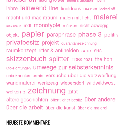
leben & arbeiten in berlin
leinwand
line
lehre
linoldruck
locked off
LKA 2008
malerei
macht und machtraum
malen mit licht
monotypie
nicht abwegig
mdf
mücken
max braun
papier
phase 3
paraphrase
politik
objekt
privatbesitz
projekt
quarantänezeichnung
raumkonzept
ritter & antihelden
saar
SHG
skizzenbuch
splitter
the hon
TDBK 2021
umwege zur selbsterkenntnis
ufo-sichtungen
versuche über die verzweiflung
unbekanntes terrain
wandmalerei
wildwildwest
werkzeug
wiepersdorf
zeichnung
zitat
wolken
z
über andere
ältere geschichten
öffentlicher besitz
über die arbeit
über die kunst
über die malerei
NEUESTE KOMMENTARE