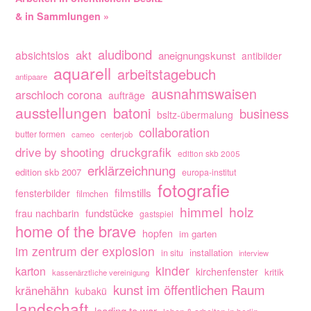
& in Sammlungen »
aludibond
akt
absichtslos
aneignungskunst
antibilder
aquarell
arbeitstagebuch
antipaare
ausnahmswaisen
arschloch corona
aufträge
ausstellungen
batoni
business
bsltz-übermalung
collaboration
butter formen
cameo
centerjob
drive by shooting
druckgrafik
edition skb 2005
erklärzeichnung
edition skb 2007
europa-institut
fotografie
filmstills
fensterbilder
filmchen
himmel
holz
fundstücke
frau nachbarin
gastspiel
home of the brave
hopfen
im garten
im zentrum der explosion
installation
in situ
interview
kinder
karton
kirchenfenster
kritik
kassenärztliche vereinigung
kunst im öffentlichen Raum
kränehähn
kubakü
landschaft
leading to war