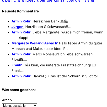
über die arbeit
über die kunst
über die malerei
Neueste Kommentare
Armin Rohr
:
Herzlichen Dank!🙏🤗…
Jürgen
:
Herzlichen Glückwunsch!!…
Armin Rohr
:
Liebe Margarete, würde mich freuen, wenn
das klappte!…
Margarete Weiland Asbach
:
Hallo lieber Armin du guter
Mensch und Maler. super Idee. R…
Armin Rohr
:
Merci Monsieur! Ich liebe schwarzen
Filzstift.…
Frank
:
Trés bien, die unterste Filzstiftzeichnung! LG
Frank…
Armin Rohr
:
Danke! ;-) Das ist der Schlern in Südtirol.…
Was sonst geschah:
Archiv