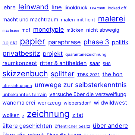
leinwand
line
lehre
linoldruck
locked off
LKA 2008
malerei
macht und machtraum
malen mit licht
monotypie
mdf
nicht abwegig
mücken
max braun
papier
phase 3
paraphrase
politik
objekt
privatbesitz
projekt
quarantänezeichnung
raumkonzept
ritter & antihelden
saar
SHG
skizzenbuch
splitter
the hon
TDBK 2021
umwege zur selbsterkenntnis
ufo-sichtungen
versuche über die verzweiflung
unbekanntes terrain
wildwildwest
wandmalerei
werkzeug
wiepersdorf
zeichnung
zitat
wolken
z
über andere
ältere geschichten
öffentlicher besitz