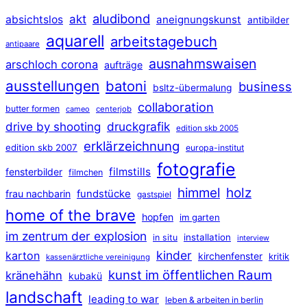
aludibond
akt
absichtslos
aneignungskunst
antibilder
aquarell
arbeitstagebuch
antipaare
ausnahmswaisen
arschloch corona
aufträge
ausstellungen
batoni
business
bsltz-übermalung
collaboration
butter formen
cameo
centerjob
druckgrafik
drive by shooting
edition skb 2005
erklärzeichnung
edition skb 2007
europa-institut
fotografie
filmstills
fensterbilder
filmchen
himmel
holz
frau nachbarin
fundstücke
gastspiel
home of the brave
hopfen
im garten
im zentrum der explosion
installation
in situ
interview
kinder
karton
kirchenfenster
kritik
kassenärztliche vereinigung
kunst im öffentlichen Raum
kränehähn
kubakü
landschaft
leading to war
leben & arbeiten in berlin