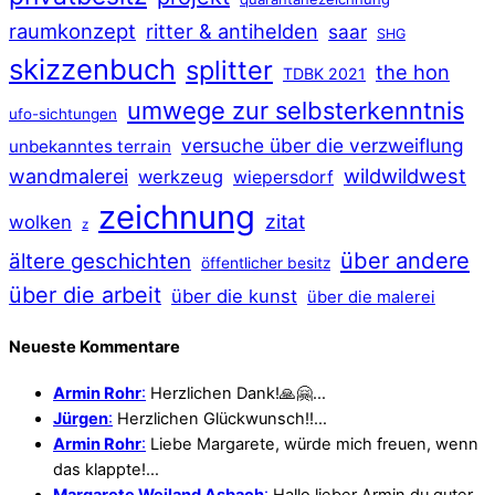
raumkonzept
ritter & antihelden
saar
SHG
skizzenbuch
splitter
the hon
TDBK 2021
umwege zur selbsterkenntnis
ufo-sichtungen
versuche über die verzweiflung
unbekanntes terrain
wildwildwest
wandmalerei
werkzeug
wiepersdorf
zeichnung
zitat
wolken
z
über andere
ältere geschichten
öffentlicher besitz
über die arbeit
über die kunst
über die malerei
Neueste Kommentare
Armin Rohr
:
Herzlichen Dank!🙏🤗…
Jürgen
:
Herzlichen Glückwunsch!!…
Armin Rohr
:
Liebe Margarete, würde mich freuen, wenn
das klappte!…