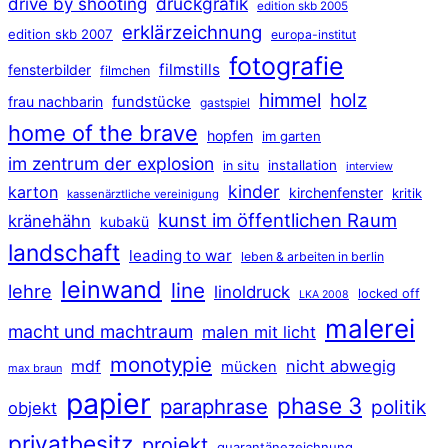
druckgrafik
drive by shooting
edition skb 2005
erklärzeichnung
edition skb 2007
europa-institut
fotografie
filmstills
fensterbilder
filmchen
himmel
holz
frau nachbarin
fundstücke
gastspiel
home of the brave
hopfen
im garten
im zentrum der explosion
installation
in situ
interview
kinder
karton
kirchenfenster
kritik
kassenärztliche vereinigung
kunst im öffentlichen Raum
kränehähn
kubakü
landschaft
leading to war
leben & arbeiten in berlin
leinwand
line
lehre
linoldruck
locked off
LKA 2008
malerei
macht und machtraum
malen mit licht
monotypie
mdf
nicht abwegig
mücken
max braun
papier
phase 3
paraphrase
politik
objekt
privatbesitz
projekt
quarantänezeichnung