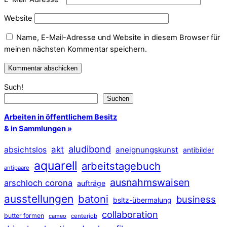
Website
Name, E-Mail-Adresse und Website in diesem Browser für
meinen nächsten Kommentar speichern.
Such!
Suchen
Arbeiten in öffentlichem Besitz
& in Sammlungen »
aludibond
akt
absichtslos
aneignungskunst
antibilder
aquarell
arbeitstagebuch
antipaare
ausnahmswaisen
arschloch corona
aufträge
ausstellungen
batoni
business
bsltz-übermalung
collaboration
butter formen
cameo
centerjob