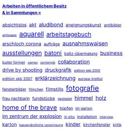
Arbeiten in öffentlichem Besitz
& in Sammlungen »
aludibond
akt
absichtslos
aneignungskunst
antibilder
aquarell
arbeitstagebuch
antipaare
ausnahmswaisen
arschloch corona
aufträge
ausstellungen
batoni
business
bsltz-übermalung
collaboration
butter formen
cameo
centerjob
druckgrafik
drive by shooting
edition skb 2005
erklärzeichnung
edition skb 2007
europa-institut
fotografie
filmstills
fensterbilder
filmchen
himmel
holz
frau nachbarin
fundstücke
gastspiel
home of the brave
hopfen
im garten
im zentrum der explosion
installation
in situ
interview
kinder
karton
kirchenfenster
kritik
kassenärztliche vereinigung