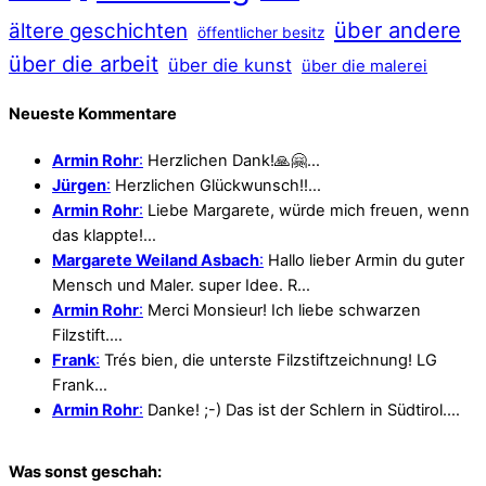
über andere
ältere geschichten
öffentlicher besitz
über die arbeit
über die kunst
über die malerei
Neueste Kommentare
Armin Rohr
:
Herzlichen Dank!🙏🤗…
Jürgen
:
Herzlichen Glückwunsch!!…
Armin Rohr
:
Liebe Margarete, würde mich freuen, wenn
das klappte!…
Margarete Weiland Asbach
:
Hallo lieber Armin du guter
Mensch und Maler. super Idee. R…
Armin Rohr
:
Merci Monsieur! Ich liebe schwarzen
Filzstift.…
Frank
:
Trés bien, die unterste Filzstiftzeichnung! LG
Frank…
Armin Rohr
:
Danke! ;-) Das ist der Schlern in Südtirol.…
Was sonst geschah: