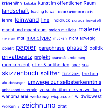
kunst im öffentlichen Raum
kränehähn
kubakü
landschaft
leading to war
leben & arbeiten in berlin
leinwand
line
lehre
linoldruck
locked off
LKA 2008
malerei
macht und machtraum
malen mit licht
monotypie
mdf
nicht abwegig
mücken
max braun
papier
phase 3
paraphrase
politik
objekt
privatbesitz
projekt
quarantänezeichnung
raumkonzept
ritter & antihelden
saar
SHG
skizzenbuch
splitter
the hon
TDBK 2021
umwege zur selbsterkenntnis
ufo-sichtungen
versuche über die verzweiflung
unbekanntes terrain
wildwildwest
wandmalerei
werkzeug
wiepersdorf
zeichnung
zitat
wolken
z