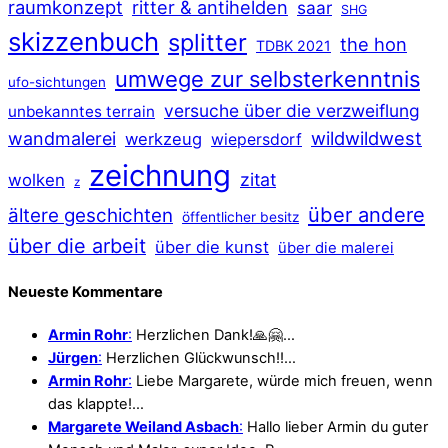
raumkonzept
ritter & antihelden
saar
SHG
skizzenbuch
splitter
the hon
TDBK 2021
umwege zur selbsterkenntnis
ufo-sichtungen
versuche über die verzweiflung
unbekanntes terrain
wildwildwest
wandmalerei
werkzeug
wiepersdorf
zeichnung
zitat
wolken
z
über andere
ältere geschichten
öffentlicher besitz
über die arbeit
über die kunst
über die malerei
Neueste Kommentare
Armin Rohr
:
Herzlichen Dank!🙏🤗…
Jürgen
:
Herzlichen Glückwunsch!!…
Armin Rohr
:
Liebe Margarete, würde mich freuen, wenn
das klappte!…
Margarete Weiland Asbach
:
Hallo lieber Armin du guter