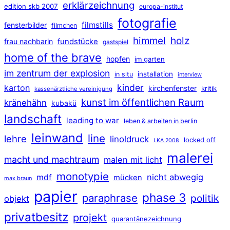
erklärzeichnung
edition skb 2007
europa-institut
fotografie
filmstills
fensterbilder
filmchen
himmel
holz
frau nachbarin
fundstücke
gastspiel
home of the brave
hopfen
im garten
im zentrum der explosion
installation
in situ
interview
kinder
karton
kirchenfenster
kritik
kassenärztliche vereinigung
kunst im öffentlichen Raum
kränehähn
kubakü
landschaft
leading to war
leben & arbeiten in berlin
leinwand
line
lehre
linoldruck
locked off
LKA 2008
malerei
macht und machtraum
malen mit licht
monotypie
mdf
nicht abwegig
mücken
max braun
papier
phase 3
paraphrase
politik
objekt
privatbesitz
projekt
quarantänezeichnung