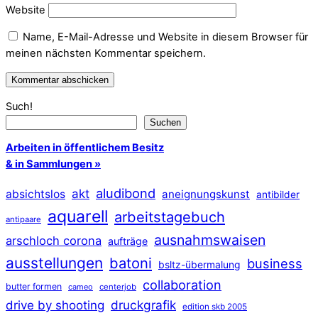
Website
Name, E-Mail-Adresse und Website in diesem Browser für
meinen nächsten Kommentar speichern.
Such!
Suchen
Arbeiten in öffentlichem Besitz
& in Sammlungen »
aludibond
akt
absichtslos
aneignungskunst
antibilder
aquarell
arbeitstagebuch
antipaare
ausnahmswaisen
arschloch corona
aufträge
ausstellungen
batoni
business
bsltz-übermalung
collaboration
butter formen
cameo
centerjob
druckgrafik
drive by shooting
edition skb 2005