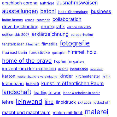
ausnahmswaisen
arschloch corona
aufträge
ausstellungen
batoni
business
bsltz-übermalung
collaboration
butter formen
cameo
centerjob
druckgrafik
drive by shooting
edition skb 2005
erklärzeichnung
edition skb 2007
europa-institut
fotografie
filmstills
fensterbilder
filmchen
himmel
holz
frau nachbarin
fundstücke
gastspiel
home of the brave
hopfen
im garten
im zentrum der explosion
installation
in situ
interview
kinder
karton
kirchenfenster
kritik
kassenärztliche vereinigung
kunst im öffentlichen Raum
kränehähn
kubakü
landschaft
leading to war
leben & arbeiten in berlin
leinwand
line
lehre
linoldruck
locked off
LKA 2008
malerei
macht und machtraum
malen mit licht