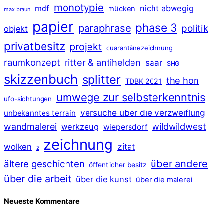
monotypie
mdf
nicht abwegig
mücken
max braun
papier
phase 3
paraphrase
politik
objekt
privatbesitz
projekt
quarantänezeichnung
raumkonzept
ritter & antihelden
saar
SHG
skizzenbuch
splitter
the hon
TDBK 2021
umwege zur selbsterkenntnis
ufo-sichtungen
versuche über die verzweiflung
unbekanntes terrain
wildwildwest
wandmalerei
werkzeug
wiepersdorf
zeichnung
zitat
wolken
z
über andere
ältere geschichten
öffentlicher besitz
über die arbeit
über die kunst
über die malerei
Neueste Kommentare