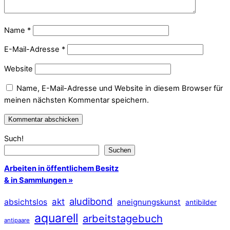
Name
*
E-Mail-Adresse
*
Website
Name, E-Mail-Adresse und Website in diesem Browser für
meinen nächsten Kommentar speichern.
Such!
Suchen
Arbeiten in öffentlichem Besitz
& in Sammlungen »
aludibond
akt
absichtslos
aneignungskunst
antibilder
aquarell
arbeitstagebuch
antipaare