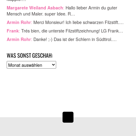
:
Hallo lieber Armin du guter
Margarete Weiland Asbach
Mensch und Maler. super Idee. R…
:
Merci Monsieur! Ich liebe schwarzen Filzstift.…
Armin Rohr
:
Trés bien, die unterste Filzstiftzeichnung! LG Frank…
Frank
:
Danke! ;-) Das ist der Schlern in Südtirol.…
Armin Rohr
WAS SONST GESCHAH:
A
r
c
h
i
v