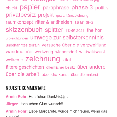
papier
phase 3
paraphrase
politik
objekt
privatbesitz
projekt
quarantänezeichnung
raumkonzept
ritter & antihelden
saar
SHG
skizzenbuch
splitter
the hon
TDBK 2021
umwege zur selbsterkenntnis
ufo-sichtungen
versuche über die verzweiflung
unbekanntes terrain
wandmalerei
wildwildwest
werkzeug
wiepersdorf
zeichnung
zitat
wolken
z
über andere
ältere geschichten
öffentlicher besitz
über die arbeit
über die kunst
über die malerei
NEUESTE KOMMENTARE
:
Herzlichen Dank!🙏🤗…
Armin Rohr
:
Herzlichen Glückwunsch!!…
Jürgen
:
Liebe Margarete, würde mich freuen, wenn das
Armin Rohr
klappte!…