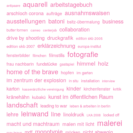
aquarell
arbeitstagebuch
antipaare
ausnahmswaisen
arschloch corona
aufträge
ausstellungen
batoni
business
bsltz-übermalung
collaboration
butter formen
cameo
centerjob
drive by shooting
druckgrafik
edition skb 2005
erklärzeichnung
edition skb 2007
europa-institut
fotografie
filmstills
fensterbilder
filmchen
himmel
holz
fundstücke
frau nachbarin
gastspiel
home of the brave
hopfen
im garten
im zentrum der explosion
installation
in situ
interview
kinder
karton
kirchenfenster
kritik
kassenärztliche vereinigung
kunst im öffentlichen Raum
kränehähn
kubakü
landschaft
leading to war
leben & arbeiten in berlin
leinwand
line
lehre
linoldruck
locked off
LKA 2008
malerei
macht und machtraum
malen mit licht
monotypie
nicht abwegig
mdf
mücken
max braun