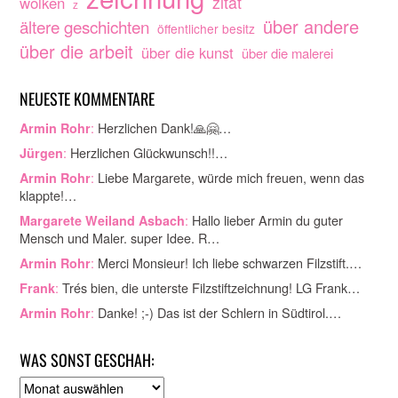
zitat
wolken
z
über andere
ältere geschichten
öffentlicher besitz
über die arbeit
über die kunst
über die malerei
NEUESTE KOMMENTARE
:
Herzlichen Dank!🙏🤗…
Armin Rohr
:
Herzlichen Glückwunsch!!…
Jürgen
:
Liebe Margarete, würde mich freuen, wenn das
Armin Rohr
klappte!…
:
Hallo lieber Armin du guter
Margarete Weiland Asbach
Mensch und Maler. super Idee. R…
:
Merci Monsieur! Ich liebe schwarzen Filzstift.…
Armin Rohr
:
Trés bien, die unterste Filzstiftzeichnung! LG Frank…
Frank
:
Danke! ;-) Das ist der Schlern in Südtirol.…
Armin Rohr
WAS SONST GESCHAH:
A