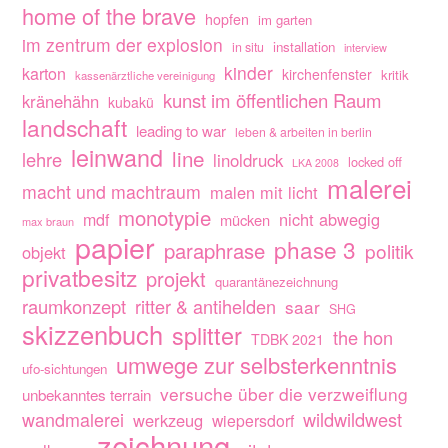
home of the brave
hopfen
im garten
im zentrum der explosion
installation
in situ
interview
kinder
karton
kirchenfenster
kritik
kassenärztliche vereinigung
kunst im öffentlichen Raum
kränehähn
kubakü
landschaft
leading to war
leben & arbeiten in berlin
leinwand
line
lehre
linoldruck
locked off
LKA 2008
malerei
macht und machtraum
malen mit licht
monotypie
nicht abwegig
mdf
mücken
max braun
papier
phase 3
paraphrase
politik
objekt
privatbesitz
projekt
quarantänezeichnung
raumkonzept
ritter & antihelden
saar
SHG
skizzenbuch
splitter
the hon
TDBK 2021
umwege zur selbsterkenntnis
ufo-sichtungen
versuche über die verzweiflung
unbekanntes terrain
wandmalerei
wildwildwest
werkzeug
wiepersdorf
zeichnung