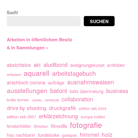
Such!
SUCHEN
Arbeiten in öffentlichem Besitz
& in Sammlungen »
aludibond
akt
absichtslos
aneignungskunst
antibilder
aquarell
arbeitstagebuch
antipaare
ausnahmswaisen
arschloch corona
aufträge
ausstellungen
batoni
business
bsltz-übermalung
collaboration
butter formen
cameo
centerjob
drive by shooting
druckgrafik
edition skb 2005
erklärzeichnung
edition skb 2007
europa-institut
fotografie
filmstills
fensterbilder
filmchen
himmel
holz
fundstücke
frau nachbarin
gastspiel