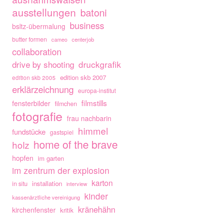
ausstellungen
batoni
business
bsltz-übermalung
butter formen
cameo
centerjob
collaboration
drive by shooting
druckgrafik
edition skb 2007
edition skb 2005
erklärzeichnung
europa-institut
filmstills
fensterbilder
filmchen
fotografie
frau nachbarin
himmel
fundstücke
gastspiel
home of the brave
holz
hopfen
im garten
im zentrum der explosion
karton
installation
in situ
interview
kinder
kassenärztliche vereinigung
kränehähn
kirchenfenster
kritik