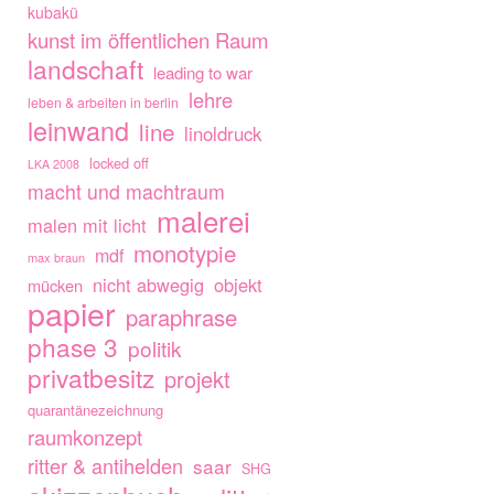
kubakü
kunst im öffentlichen Raum
landschaft
leading to war
lehre
leben & arbeiten in berlin
leinwand
line
linoldruck
locked off
LKA 2008
macht und machtraum
malerei
malen mit licht
monotypie
mdf
max braun
nicht abwegig
objekt
mücken
papier
paraphrase
phase 3
politik
privatbesitz
projekt
quarantänezeichnung
raumkonzept
ritter & antihelden
saar
SHG