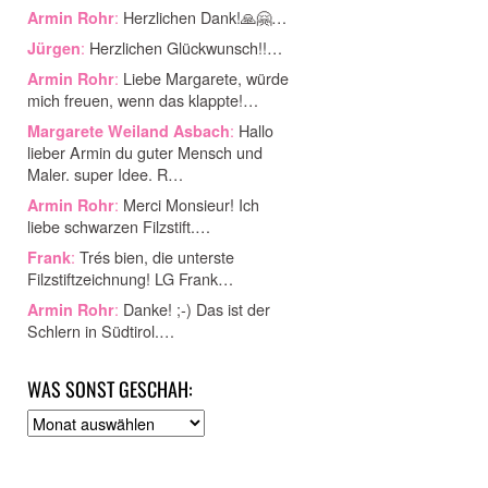
:
Herzlichen Dank!🙏🤗…
Armin Rohr
:
Herzlichen Glückwunsch!!…
Jürgen
:
Liebe Margarete, würde
Armin Rohr
mich freuen, wenn das klappte!…
:
Hallo
Margarete Weiland Asbach
lieber Armin du guter Mensch und
Maler. super Idee. R…
:
Merci Monsieur! Ich
Armin Rohr
liebe schwarzen Filzstift.…
:
Trés bien, die unterste
Frank
Filzstiftzeichnung! LG Frank…
:
Danke! ;-) Das ist der
Armin Rohr
Schlern in Südtirol.…
WAS SONST GESCHAH:
A
r
c