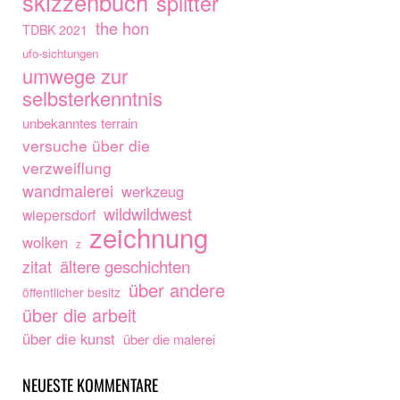
skizzenbuch
splitter
the hon
TDBK 2021
ufo-sichtungen
umwege zur
selbsterkenntnis
unbekanntes terrain
versuche über die
verzweiflung
wandmalerei
werkzeug
wildwildwest
wiepersdorf
zeichnung
wolken
z
ältere geschichten
zitat
über andere
öffentlicher besitz
über die arbeit
über die kunst
über die malerei
NEUESTE KOMMENTARE