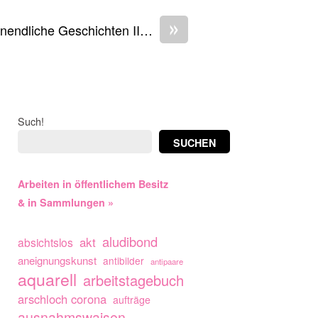
»
nendliche Geschichten II…
Such!
SUCHEN
Arbeiten in öffentlichem Besitz
& in Sammlungen »
aludibond
akt
absichtslos
aneignungskunst
antibilder
antipaare
aquarell
arbeitstagebuch
arschloch corona
aufträge
ausnahmswaisen