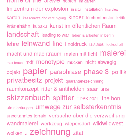
hopfen
im garten
im zentrum der explosion
installation
in situ
interview
kinder
karton
kirchenfenster
kritik
kassenärztliche vereinigung
kunst im öffentlichen Raum
kränehähn
kubakü
landschaft
leading to war
leben & arbeiten in berlin
leinwand
line
lehre
linoldruck
locked off
LKA 2008
malerei
macht und machtraum
malen mit licht
monotypie
nicht abwegig
mdf
mücken
max braun
papier
phase 3
paraphrase
politik
objekt
privatbesitz
projekt
quarantänezeichnung
raumkonzept
ritter & antihelden
saar
SHG
skizzenbuch
splitter
the hon
TDBK 2021
umwege zur selbsterkenntnis
ufo-sichtungen
versuche über die verzweiflung
unbekanntes terrain
wandmalerei
wildwildwest
werkzeug
wiepersdorf
zeichnung
zitat
wolken
z