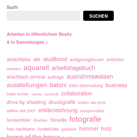
Such!
SUCHEN
Arbeiten in öffentlichem Besitz
& in Sammlungen »
aludibond
akt
absichtslos
aneignungskunst
antibilder
aquarell
arbeitstagebuch
antipaare
ausnahmswaisen
arschloch corona
aufträge
ausstellungen
batoni
business
bsltz-übermalung
collaboration
butter formen
cameo
centerjob
drive by shooting
druckgrafik
edition skb 2005
erklärzeichnung
edition skb 2007
europa-institut
fotografie
filmstills
fensterbilder
filmchen
himmel
holz
fundstücke
frau nachbarin
gastspiel
home of the brave