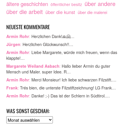
über andere
ältere geschichten
öffentlicher besitz
über die arbeit
über die kunst
über die malerei
NEUESTE KOMMENTARE
:
Herzlichen Dank!🙏🤗…
Armin Rohr
:
Herzlichen Glückwunsch!!…
Jürgen
:
Liebe Margarete, würde mich freuen, wenn das
Armin Rohr
klappte!…
:
Hallo lieber Armin du guter
Margarete Weiland Asbach
Mensch und Maler. super Idee. R…
:
Merci Monsieur! Ich liebe schwarzen Filzstift.…
Armin Rohr
:
Trés bien, die unterste Filzstiftzeichnung! LG Frank…
Frank
:
Danke! ;-) Das ist der Schlern in Südtirol.…
Armin Rohr
WAS SONST GESCHAH:
A
r