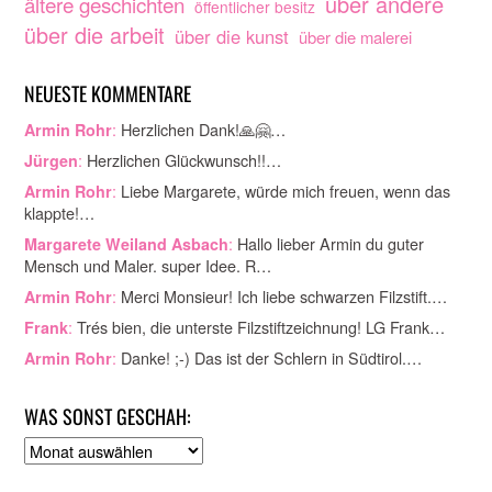
über andere
ältere geschichten
öffentlicher besitz
über die arbeit
über die kunst
über die malerei
NEUESTE KOMMENTARE
:
Herzlichen Dank!🙏🤗…
Armin Rohr
:
Herzlichen Glückwunsch!!…
Jürgen
:
Liebe Margarete, würde mich freuen, wenn das
Armin Rohr
klappte!…
:
Hallo lieber Armin du guter
Margarete Weiland Asbach
Mensch und Maler. super Idee. R…
:
Merci Monsieur! Ich liebe schwarzen Filzstift.…
Armin Rohr
:
Trés bien, die unterste Filzstiftzeichnung! LG Frank…
Frank
:
Danke! ;-) Das ist der Schlern in Südtirol.…
Armin Rohr
WAS SONST GESCHAH:
A
r