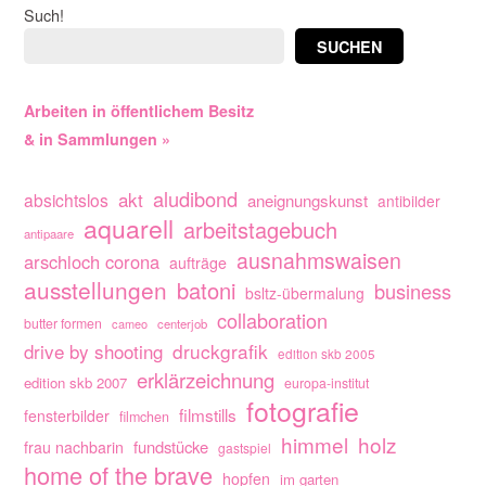
Such!
SUCHEN
Arbeiten in öffentlichem Besitz
& in Sammlungen »
aludibond
akt
absichtslos
aneignungskunst
antibilder
aquarell
arbeitstagebuch
antipaare
ausnahmswaisen
arschloch corona
aufträge
ausstellungen
batoni
business
bsltz-übermalung
collaboration
butter formen
cameo
centerjob
drive by shooting
druckgrafik
edition skb 2005
erklärzeichnung
edition skb 2007
europa-institut
fotografie
filmstills
fensterbilder
filmchen
himmel
holz
fundstücke
frau nachbarin
gastspiel
home of the brave
hopfen
im garten