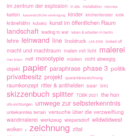
im zentrum der explosion
installation
in situ
interview
kinder
karton
kirchenfenster
kritik
kassenärztliche vereinigung
kunst im öffentlichen Raum
kränehähn
kubakü
landschaft
leading to war
leben & arbeiten in berlin
leinwand
line
lehre
linoldruck
locked off
LKA 2008
malerei
macht und machtraum
malen mit licht
monotypie
nicht abwegig
mdf
mücken
max braun
papier
phase 3
paraphrase
politik
objekt
privatbesitz
projekt
quarantänezeichnung
raumkonzept
ritter & antihelden
saar
SHG
skizzenbuch
splitter
the hon
TDBK 2021
umwege zur selbsterkenntnis
ufo-sichtungen
versuche über die verzweiflung
unbekanntes terrain
wandmalerei
wildwildwest
werkzeug
wiepersdorf
zeichnung
zitat
wolken
z