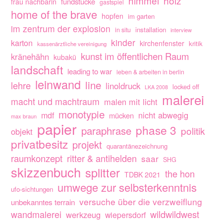
himmel
holz
fundstücke
frau nachbarin
gastspiel
home of the brave
hopfen
im garten
im zentrum der explosion
installation
in situ
interview
kinder
karton
kirchenfenster
kritik
kassenärztliche vereinigung
kunst im öffentlichen Raum
kränehähn
kubakü
landschaft
leading to war
leben & arbeiten in berlin
leinwand
line
lehre
linoldruck
locked off
LKA 2008
malerei
macht und machtraum
malen mit licht
monotypie
nicht abwegig
mdf
mücken
max braun
papier
phase 3
paraphrase
politik
objekt
privatbesitz
projekt
quarantänezeichnung
raumkonzept
ritter & antihelden
saar
SHG
skizzenbuch
splitter
the hon
TDBK 2021
umwege zur selbsterkenntnis
ufo-sichtungen
versuche über die verzweiflung
unbekanntes terrain
wandmalerei
wildwildwest
werkzeug
wiepersdorf