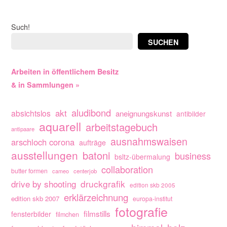
Such!
SUCHEN
Arbeiten in öffentlichem Besitz
& in Sammlungen »
aludibond
akt
absichtslos
aneignungskunst
antibilder
aquarell
arbeitstagebuch
antipaare
ausnahmswaisen
arschloch corona
aufträge
ausstellungen
batoni
business
bsltz-übermalung
collaboration
butter formen
cameo
centerjob
drive by shooting
druckgrafik
edition skb 2005
erklärzeichnung
edition skb 2007
europa-institut
fotografie
filmstills
fensterbilder
filmchen