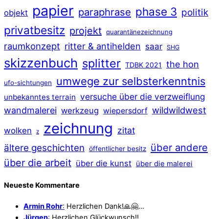
papier
phase 3
paraphrase
politik
objekt
privatbesitz
projekt
quarantänezeichnung
raumkonzept
ritter & antihelden
saar
SHG
skizzenbuch
splitter
the hon
TDBK 2021
umwege zur selbsterkenntnis
ufo-sichtungen
versuche über die verzweiflung
unbekanntes terrain
wildwildwest
wandmalerei
werkzeug
wiepersdorf
zeichnung
zitat
wolken
z
über andere
ältere geschichten
öffentlicher besitz
über die arbeit
über die kunst
über die malerei
Neueste Kommentare
Armin Rohr
:
Herzlichen Dank!🙏🤗…
Jürgen
:
Herzlichen Glückwunsch!!…