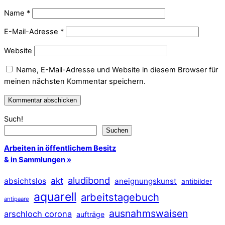
Name
*
E-Mail-Adresse
*
Website
Name, E-Mail-Adresse und Website in diesem Browser für
meinen nächsten Kommentar speichern.
Such!
Suchen
Arbeiten in öffentlichem Besitz
& in Sammlungen »
aludibond
akt
absichtslos
aneignungskunst
antibilder
aquarell
arbeitstagebuch
antipaare
ausnahmswaisen
arschloch corona
aufträge