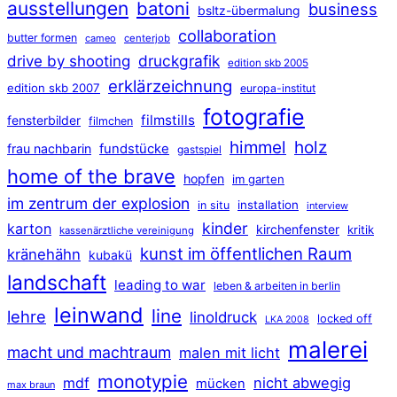
ausstellungen
batoni
business
bsltz-übermalung
collaboration
butter formen
cameo
centerjob
druckgrafik
drive by shooting
edition skb 2005
erklärzeichnung
edition skb 2007
europa-institut
fotografie
filmstills
fensterbilder
filmchen
himmel
holz
frau nachbarin
fundstücke
gastspiel
home of the brave
hopfen
im garten
im zentrum der explosion
installation
in situ
interview
kinder
karton
kirchenfenster
kritik
kassenärztliche vereinigung
kunst im öffentlichen Raum
kränehähn
kubakü
landschaft
leading to war
leben & arbeiten in berlin
leinwand
line
lehre
linoldruck
locked off
LKA 2008
malerei
macht und machtraum
malen mit licht
monotypie
mdf
nicht abwegig
mücken
max braun