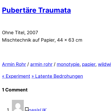
Pubertäre Traumata
Ohne Titel, 2007
Mischtechnik auf Papier, 44 x 63 cm
Armin Rohr
/
armin rohr
/
monotypie
,
papier
,
wildw
«
Experiment
»
Latente Bedrohungen
1 Comment
oasisUK