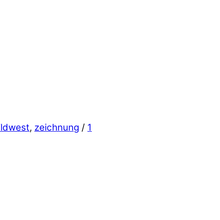
ildwest
,
zeichnung
/
1