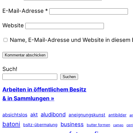
E-Mail-Adresse
*
Website
Name, E-Mail-Adresse und Website in diesem 
Such!
Suchen
Arbeiten in öffentlichem Besitz
& in Sammlungen »
aludibond
akt
absichtslos
aneignungskunst
antibilder
an
batoni
business
bsltz-übermalung
butter formen
cameo
cen