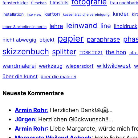
fotografie
filmstills
fensterbilder
frau nachbari
filmchen
kinder
karton
ki
installation
interview
kassenärztliche vereinigung
leinwand
line
lehre
linoldruck
leben & arbeiten in berlin
papier
pha
paraphrase
nicht abwegig
objekt
skizzenbuch
splitter
the hon
TDBK 2021
ufo-
wildwildwest
wandmalerei
werkzeug
w
wiepersdorf
über die kunst
über die malerei
Neueste Kommentare
Armin Rohr
:
Herzlichen Dank!🙏🤗…
Jürgen
:
Herzlichen Glückwunsch!!…
Armin Rohr
:
Liebe Margarete, würde mich fr
Margarete Weiland Asbach
:
Hallo lieber Ar