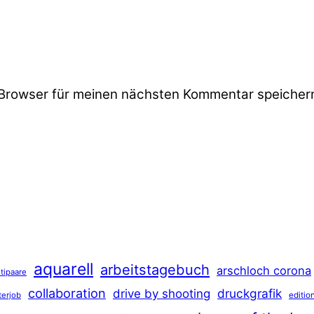
Browser für meinen nächsten Kommentar speicher
aquarell
arbeitstagebuch
arschloch corona
tipaare
collaboration
druckgrafik
drive by shooting
terjob
editio