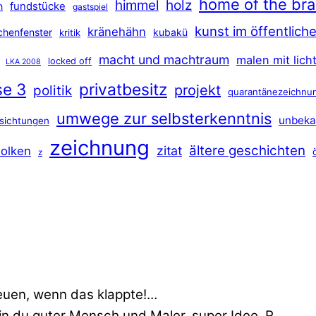
home of the br
himmel
holz
n
fundstücke
gastspiel
kunst im öffentlic
kränehähn
rchenfenster
kubakü
kritik
macht und machtraum
malen mit lich
locked off
LKA 2008
se 3
privatbesitz
projekt
politik
quarantänezeichnu
umwege zur selbsterkenntnis
unbeka
sichtungen
zeichnung
ältere geschichten
zitat
olken
z
euen, wenn das klappte!…
min du guter Mensch und Maler. super Idee. R…