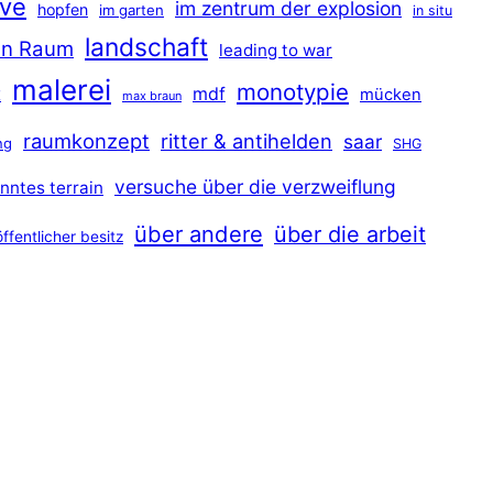
ave
im zentrum der explosion
hopfen
im garten
in situ
landschaft
hen Raum
leading to war
malerei
monotypie
t
mdf
mücken
max braun
raumkonzept
ritter & antihelden
saar
ng
SHG
versuche über die verzweiflung
nntes terrain
über andere
über die arbeit
öffentlicher besitz