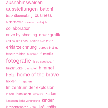
ausnahmswaisen
ausstellungen
batoni
business
bsltz-übermalung
butter formen
cameo
centerjob
collaboration
drive by shooting
druckgrafik
edition skb 2007
edition skb 2005
erklärzeichnung
europa-institut
filmstills
fensterbilder
filmchen
fotografie
frau nachbarin
himmel
fundstücke
gastspiel
home of the brave
holz
hopfen
im garten
im zentrum der explosion
karton
installation
in situ
interview
kinder
kassenärztliche vereinigung
kränehähn
kirchenfenster
kritik