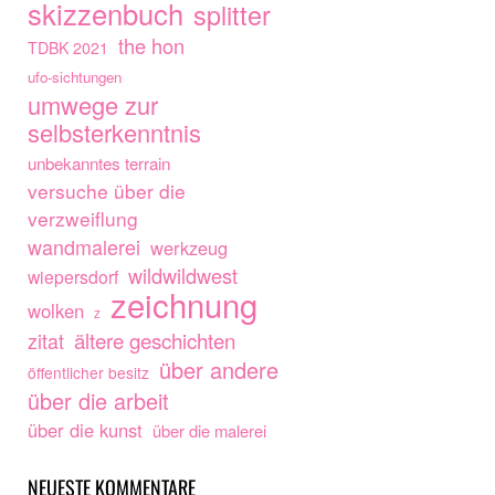
skizzenbuch
splitter
the hon
TDBK 2021
ufo-sichtungen
umwege zur
selbsterkenntnis
unbekanntes terrain
versuche über die
verzweiflung
wandmalerei
werkzeug
wildwildwest
wiepersdorf
zeichnung
wolken
z
ältere geschichten
zitat
über andere
öffentlicher besitz
über die arbeit
über die kunst
über die malerei
NEUESTE KOMMENTARE