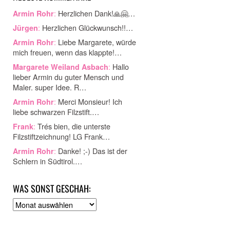
:
Herzlichen Dank!🙏🤗…
Armin Rohr
:
Herzlichen Glückwunsch!!…
Jürgen
:
Liebe Margarete, würde
Armin Rohr
mich freuen, wenn das klappte!…
:
Hallo
Margarete Weiland Asbach
lieber Armin du guter Mensch und
Maler. super Idee. R…
:
Merci Monsieur! Ich
Armin Rohr
liebe schwarzen Filzstift.…
:
Trés bien, die unterste
Frank
Filzstiftzeichnung! LG Frank…
:
Danke! ;-) Das ist der
Armin Rohr
Schlern in Südtirol.…
WAS SONST GESCHAH:
A
r
c