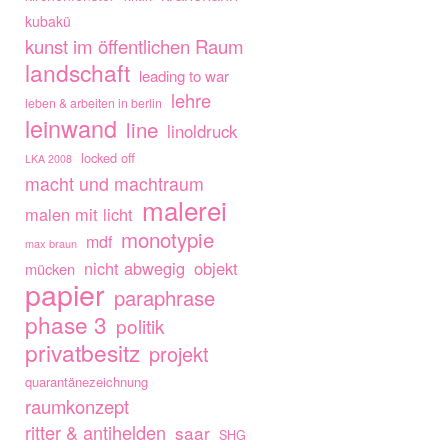
kubakü
kunst im öffentlichen Raum
landschaft
leading to war
lehre
leben & arbeiten in berlin
leinwand
line
linoldruck
locked off
LKA 2008
macht und machtraum
malerei
malen mit licht
monotypie
mdf
max braun
nicht abwegig
objekt
mücken
papier
paraphrase
phase 3
politik
privatbesitz
projekt
quarantänezeichnung
raumkonzept
ritter & antihelden
saar
SHG