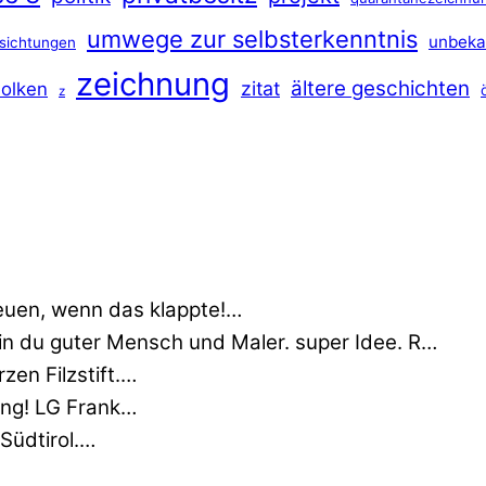
umwege zur selbsterkenntnis
unbeka
sichtungen
zeichnung
ältere geschichten
zitat
olken
z
euen, wenn das klappte!…
min du guter Mensch und Maler. super Idee. R…
zen Filzstift.…
nung! LG Frank…
 Südtirol.…