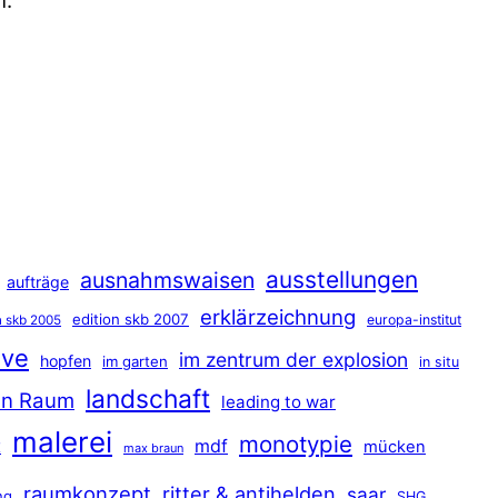
n.
ausstellungen
ausnahmswaisen
aufträge
erklärzeichnung
edition skb 2007
europa-institut
n skb 2005
ave
im zentrum der explosion
hopfen
im garten
in situ
landschaft
hen Raum
leading to war
malerei
monotypie
t
mdf
mücken
max braun
raumkonzept
ritter & antihelden
saar
ng
SHG