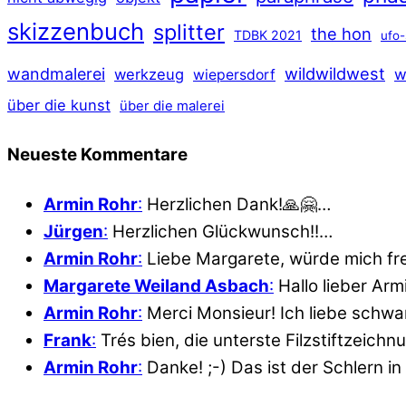
skizzenbuch
splitter
the hon
TDBK 2021
ufo-
wildwildwest
wandmalerei
werkzeug
w
wiepersdorf
über die kunst
über die malerei
Neueste Kommentare
Armin Rohr
:
Herzlichen Dank!🙏🤗…
Jürgen
:
Herzlichen Glückwunsch!!…
Armin Rohr
:
Liebe Margarete, würde mich fr
Margarete Weiland Asbach
:
Hallo lieber Ar
Armin Rohr
:
Merci Monsieur! Ich liebe schwar
Frank
:
Trés bien, die unterste Filzstiftzeich
Armin Rohr
:
Danke! ;-) Das ist der Schlern in