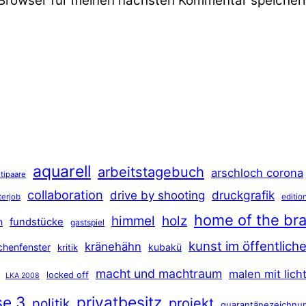
Browser für meinen nächsten Kommentar speicher
aquarell
arbeitstagebuch
arschloch corona
tipaare
collaboration
druckgrafik
drive by shooting
terjob
editio
home of the br
himmel
holz
n
fundstücke
gastspiel
kunst im öffentlic
kränehähn
rchenfenster
kubakü
kritik
macht und machtraum
malen mit lich
locked off
LKA 2008
se 3
privatbesitz
projekt
politik
quarantänezeichnu