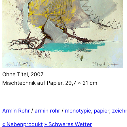
Ohne Titel, 2007
Mischtechnik auf Papier, 29,7 x 21 cm
Armin Rohr
/
armin rohr
/
monotypie
,
papier
,
zeich
«
Nebenprodukt
»
Schweres Wetter