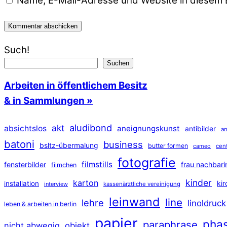
Name, E-Mail-Adresse und Website in diesem 
Such!
Suchen
Arbeiten in öffentlichem Besitz
& in Sammlungen »
aludibond
akt
absichtslos
aneignungskunst
antibilder
an
batoni
business
bsltz-übermalung
butter formen
cameo
cen
fotografie
filmstills
fensterbilder
frau nachbari
filmchen
kinder
karton
ki
installation
interview
kassenärztliche vereinigung
leinwand
line
lehre
linoldruck
leben & arbeiten in berlin
papier
pha
paraphrase
nicht abwegig
objekt