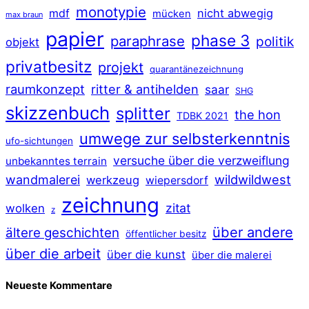
monotypie
mdf
nicht abwegig
mücken
max braun
papier
phase 3
paraphrase
politik
objekt
privatbesitz
projekt
quarantänezeichnung
raumkonzept
ritter & antihelden
saar
SHG
skizzenbuch
splitter
the hon
TDBK 2021
umwege zur selbsterkenntnis
ufo-sichtungen
versuche über die verzweiflung
unbekanntes terrain
wildwildwest
wandmalerei
werkzeug
wiepersdorf
zeichnung
zitat
wolken
z
über andere
ältere geschichten
öffentlicher besitz
über die arbeit
über die kunst
über die malerei
Neueste Kommentare