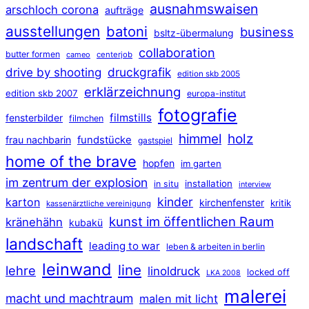
ausnahmswaisen
arschloch corona
aufträge
ausstellungen
batoni
business
bsltz-übermalung
collaboration
butter formen
cameo
centerjob
druckgrafik
drive by shooting
edition skb 2005
erklärzeichnung
edition skb 2007
europa-institut
fotografie
filmstills
fensterbilder
filmchen
himmel
holz
frau nachbarin
fundstücke
gastspiel
home of the brave
hopfen
im garten
im zentrum der explosion
installation
in situ
interview
kinder
karton
kirchenfenster
kritik
kassenärztliche vereinigung
kunst im öffentlichen Raum
kränehähn
kubakü
landschaft
leading to war
leben & arbeiten in berlin
leinwand
line
lehre
linoldruck
locked off
LKA 2008
malerei
macht und machtraum
malen mit licht