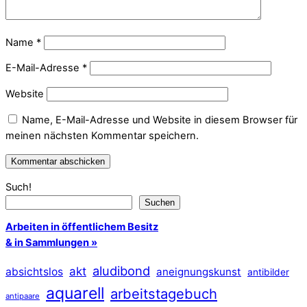
Name
*
E-Mail-Adresse
*
Website
Name, E-Mail-Adresse und Website in diesem Browser für
meinen nächsten Kommentar speichern.
Such!
Suchen
Arbeiten in öffentlichem Besitz
& in Sammlungen »
aludibond
akt
absichtslos
aneignungskunst
antibilder
aquarell
arbeitstagebuch
antipaare