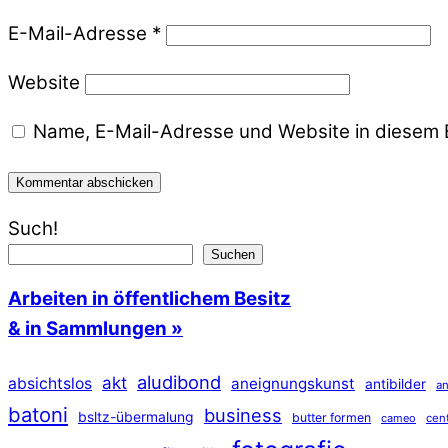
E-Mail-Adresse
*
Website
Name, E-Mail-Adresse und Website in diesem 
Such!
Suchen
Arbeiten in öffentlichem Besitz
& in Sammlungen »
aludibond
akt
absichtslos
aneignungskunst
antibilder
an
batoni
business
bsltz-übermalung
butter formen
cameo
cen