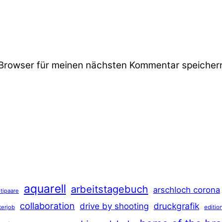
Browser für meinen nächsten Kommentar speicher
aquarell
arbeitstagebuch
arschloch corona
tipaare
collaboration
druckgrafik
drive by shooting
terjob
editio