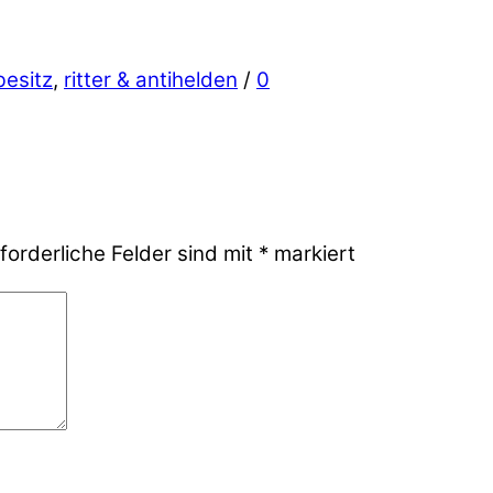
besitz
,
ritter & antihelden
/
0
forderliche Felder sind mit
*
markiert