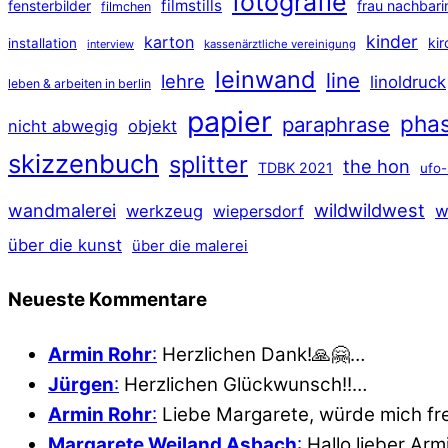
fotografie
filmstills
fensterbilder
frau nachbari
filmchen
kinder
karton
ki
installation
interview
kassenärztliche vereinigung
leinwand
line
lehre
linoldruck
leben & arbeiten in berlin
papier
pha
paraphrase
nicht abwegig
objekt
skizzenbuch
splitter
the hon
TDBK 2021
ufo-
wildwildwest
wandmalerei
werkzeug
w
wiepersdorf
über die kunst
über die malerei
Neueste Kommentare
Armin Rohr
:
Herzlichen Dank!🙏🤗…
Jürgen
:
Herzlichen Glückwunsch!!…
Armin Rohr
:
Liebe Margarete, würde mich fr
Margarete Weiland Asbach
:
Hallo lieber Ar