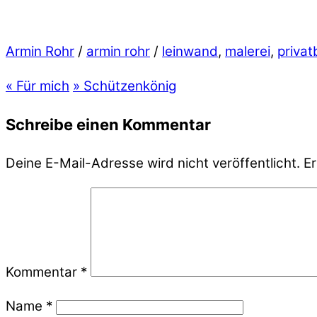
Armin Rohr
/
armin rohr
/
leinwand
,
malerei
,
privat
«
Für mich
»
Schützenkönig
Schreibe einen Kommentar
Deine E-Mail-Adresse wird nicht veröffentlicht.
Er
Kommentar
*
Name
*