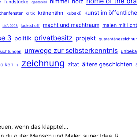
home of the br
himmel
holz
n
fundstücke
gastspiel
kunst im öffentlic
kränehähn
rchenfenster
kubakü
kritik
macht und machtraum
malen mit lich
locked off
LKA 2008
se 3
privatbesitz
projekt
politik
quarantänezeichnu
umwege zur selbsterkenntnis
unbeka
sichtungen
zeichnung
ältere geschichten
zitat
olken
z
euen, wenn das klappte!…
min du guter Mensch und Maler. super Idee. R…