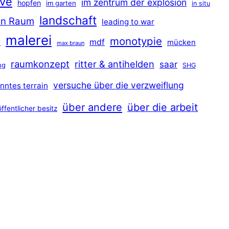
ave
im zentrum der explosion
hopfen
im garten
in situ
landschaft
hen Raum
leading to war
malerei
monotypie
t
mdf
mücken
max braun
raumkonzept
ritter & antihelden
saar
ng
SHG
versuche über die verzweiflung
nntes terrain
über andere
über die arbeit
öffentlicher besitz