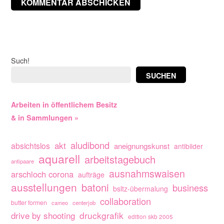
Such!
SUCHEN
Arbeiten in öffentlichem Besitz
& in Sammlungen »
aludibond
akt
absichtslos
aneignungskunst
antibilder
aquarell
arbeitstagebuch
antipaare
ausnahmswaisen
arschloch corona
aufträge
ausstellungen
batoni
business
bsltz-übermalung
collaboration
butter formen
cameo
centerjob
drive by shooting
druckgrafik
edition skb 2005