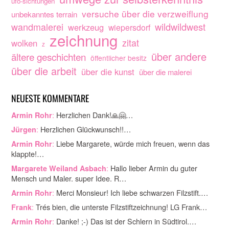
ufo-sichtungen
versuche über die verzweiflung
unbekanntes terrain
wandmalerei
wildwildwest
werkzeug
wiepersdorf
zeichnung
zitat
wolken
z
über andere
ältere geschichten
öffentlicher besitz
über die arbeit
über die kunst
über die malerei
NEUESTE KOMMENTARE
:
Herzlichen Dank!🙏🤗…
Armin Rohr
:
Herzlichen Glückwunsch!!…
Jürgen
:
Liebe Margarete, würde mich freuen, wenn das
Armin Rohr
klappte!…
:
Hallo lieber Armin du guter
Margarete Weiland Asbach
Mensch und Maler. super Idee. R…
:
Merci Monsieur! Ich liebe schwarzen Filzstift.…
Armin Rohr
:
Trés bien, die unterste Filzstiftzeichnung! LG Frank…
Frank
:
Danke! ;-) Das ist der Schlern in Südtirol.…
Armin Rohr