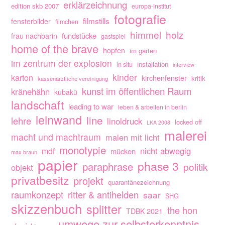
erklärzeichnung
edition skb 2007
europa-institut
fotografie
filmstills
fensterbilder
filmchen
himmel
holz
fundstücke
frau nachbarin
gastspiel
home of the brave
hopfen
im garten
im zentrum der explosion
installation
in situ
interview
kinder
karton
kirchenfenster
kritik
kassenärztliche vereinigung
kunst im öffentlichen Raum
kränehähn
kubakü
landschaft
leading to war
leben & arbeiten in berlin
leinwand
line
lehre
linoldruck
locked off
LKA 2008
malerei
macht und machtraum
malen mit licht
monotypie
nicht abwegig
mdf
mücken
max braun
papier
phase 3
paraphrase
politik
objekt
privatbesitz
projekt
quarantänezeichnung
raumkonzept
ritter & antihelden
saar
SHG
skizzenbuch
splitter
the hon
TDBK 2021
umwege zur selbsterkenntnis