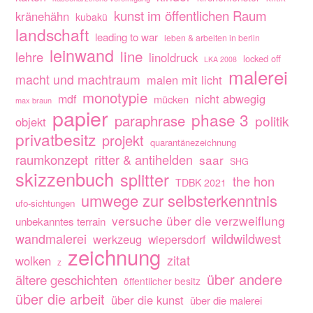
kunst im öffentlichen Raum
kränehähn
kubakü
landschaft
leading to war
leben & arbeiten in berlin
leinwand
line
lehre
linoldruck
locked off
LKA 2008
malerei
macht und machtraum
malen mit licht
monotypie
nicht abwegig
mdf
mücken
max braun
papier
phase 3
paraphrase
politik
objekt
privatbesitz
projekt
quarantänezeichnung
raumkonzept
ritter & antihelden
saar
SHG
skizzenbuch
splitter
the hon
TDBK 2021
umwege zur selbsterkenntnis
ufo-sichtungen
versuche über die verzweiflung
unbekanntes terrain
wandmalerei
wildwildwest
werkzeug
wiepersdorf
zeichnung
zitat
wolken
z
über andere
ältere geschichten
öffentlicher besitz
über die arbeit
über die kunst
über die malerei