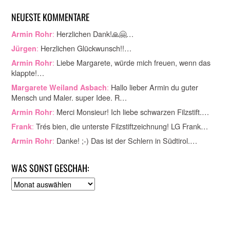
NEUESTE KOMMENTARE
:
Herzlichen Dank!🙏🤗…
Armin Rohr
:
Herzlichen Glückwunsch!!…
Jürgen
:
Liebe Margarete, würde mich freuen, wenn das
Armin Rohr
klappte!…
:
Hallo lieber Armin du guter
Margarete Weiland Asbach
Mensch und Maler. super Idee. R…
:
Merci Monsieur! Ich liebe schwarzen Filzstift.…
Armin Rohr
:
Trés bien, die unterste Filzstiftzeichnung! LG Frank…
Frank
:
Danke! ;-) Das ist der Schlern in Südtirol.…
Armin Rohr
WAS SONST GESCHAH:
A
r
c
h