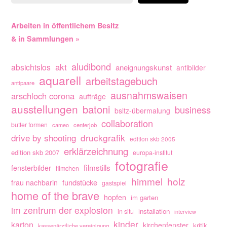
Arbeiten in öffentlichem Besitz
& in Sammlungen »
aludibond
akt
absichtslos
aneignungskunst
antibilder
aquarell
arbeitstagebuch
antipaare
ausnahmswaisen
arschloch corona
aufträge
ausstellungen
batoni
business
bsltz-übermalung
collaboration
butter formen
cameo
centerjob
drive by shooting
druckgrafik
edition skb 2005
erklärzeichnung
edition skb 2007
europa-institut
fotografie
filmstills
fensterbilder
filmchen
himmel
holz
fundstücke
frau nachbarin
gastspiel
home of the brave
hopfen
im garten
im zentrum der explosion
installation
in situ
interview
kinder
karton
kirchenfenster
kritik
kassenärztliche vereinigung