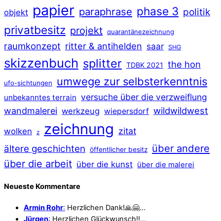
papier
phase 3
paraphrase
politik
objekt
privatbesitz
projekt
quarantänezeichnung
raumkonzept
ritter & antihelden
saar
SHG
skizzenbuch
splitter
the hon
TDBK 2021
umwege zur selbsterkenntnis
ufo-sichtungen
versuche über die verzweiflung
unbekanntes terrain
wildwildwest
wandmalerei
werkzeug
wiepersdorf
zeichnung
zitat
wolken
z
über andere
ältere geschichten
öffentlicher besitz
über die arbeit
über die kunst
über die malerei
Neueste Kommentare
Armin Rohr
:
Herzlichen Dank!🙏🤗…
Jürgen
:
Herzlichen Glückwunsch!!…