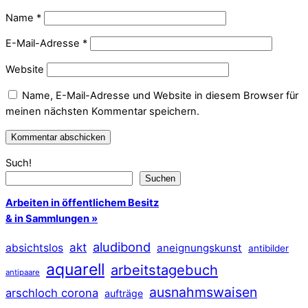
Name
*
E-Mail-Adresse
*
Website
Name, E-Mail-Adresse und Website in diesem Browser für
meinen nächsten Kommentar speichern.
Such!
Suchen
Arbeiten in öffentlichem Besitz
& in Sammlungen »
aludibond
akt
absichtslos
aneignungskunst
antibilder
aquarell
arbeitstagebuch
antipaare
ausnahmswaisen
arschloch corona
aufträge