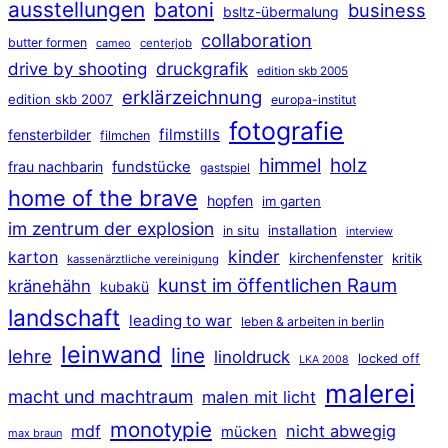
ausstellungen
batoni
business
bsltz-übermalung
collaboration
butter formen
cameo
centerjob
druckgrafik
drive by shooting
edition skb 2005
erklärzeichnung
edition skb 2007
europa-institut
fotografie
filmstills
fensterbilder
filmchen
himmel
holz
frau nachbarin
fundstücke
gastspiel
home of the brave
hopfen
im garten
im zentrum der explosion
installation
in situ
interview
kinder
karton
kirchenfenster
kritik
kassenärztliche vereinigung
kunst im öffentlichen Raum
kränehähn
kubakü
landschaft
leading to war
leben & arbeiten in berlin
leinwand
line
lehre
linoldruck
locked off
LKA 2008
malerei
macht und machtraum
malen mit licht
monotypie
mdf
nicht abwegig
mücken
max braun