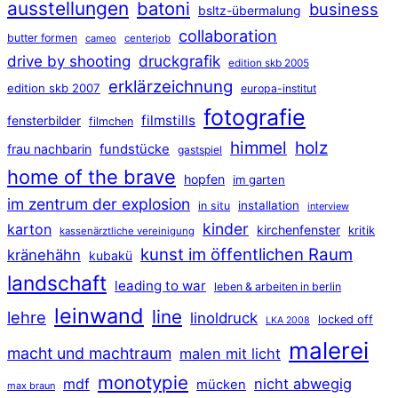
ausstellungen
batoni
business
bsltz-übermalung
collaboration
butter formen
cameo
centerjob
druckgrafik
drive by shooting
edition skb 2005
erklärzeichnung
edition skb 2007
europa-institut
fotografie
filmstills
fensterbilder
filmchen
himmel
holz
frau nachbarin
fundstücke
gastspiel
home of the brave
hopfen
im garten
im zentrum der explosion
installation
in situ
interview
kinder
karton
kirchenfenster
kritik
kassenärztliche vereinigung
kunst im öffentlichen Raum
kränehähn
kubakü
landschaft
leading to war
leben & arbeiten in berlin
leinwand
line
lehre
linoldruck
locked off
LKA 2008
malerei
macht und machtraum
malen mit licht
monotypie
mdf
nicht abwegig
mücken
max braun