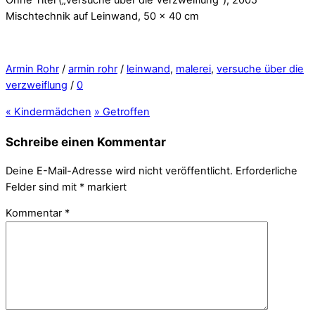
Mischtechnik auf Leinwand, 50 x 40 cm
Armin Rohr
/
armin rohr
/
leinwand
,
malerei
,
versuche über die
verzweiflung
/
0
«
Kindermädchen
»
Getroffen
Schreibe einen Kommentar
Deine E-Mail-Adresse wird nicht veröffentlicht.
Erforderliche
Felder sind mit
*
markiert
Kommentar
*