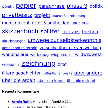
papier
phase 3
paraphrase
politik
objekt
privatbesitz
projekt
quarantänezeichnung
raumkonzept
ritter & antihelden
saar
SHG
skizzenbuch
splitter
the hon
TDBK 2021
umwege zur selbsterkenntnis
ufo-sichtungen
versuche über die verzweiflung
unbekanntes terrain
wildwildwest
wandmalerei
werkzeug
wiepersdorf
zeichnung
zitat
wolken
z
über andere
ältere geschichten
öffentlicher besitz
über die arbeit
über die kunst
über die malerei
Neueste Kommentare
Armin Rohr
:
Herzlichen Dank!🙏🤗…
Jürgen
:
Herzlichen Glückwunsch!!…