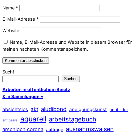
Name
*
E-Mail-Adresse
*
Website
Name, E-Mail-Adresse und Website in diesem Browser für
meinen nächsten Kommentar speichern.
Such!
Suchen
Arbeiten in öffentlichem Besitz
& in Sammlungen »
aludibond
akt
absichtslos
aneignungskunst
antibilder
aquarell
arbeitstagebuch
antipaare
ausnahmswaisen
arschloch corona
aufträge