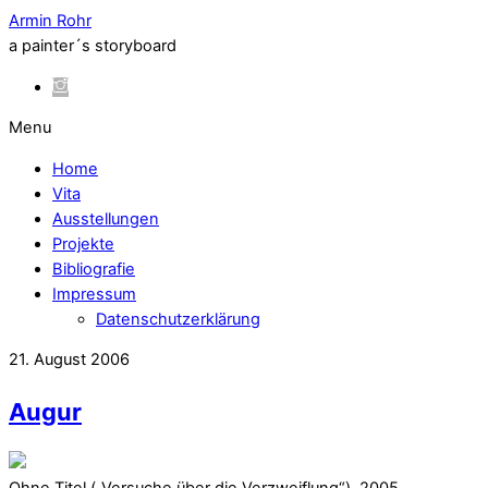
Armin Rohr
a painter´s storyboard
Menu
Home
Vita
Ausstellungen
Projekte
Bibliografie
Impressum
Datenschutzerklärung
21. August 2006
Augur
Ohne Titel („Versuche über die Verzweiflung“), 2005