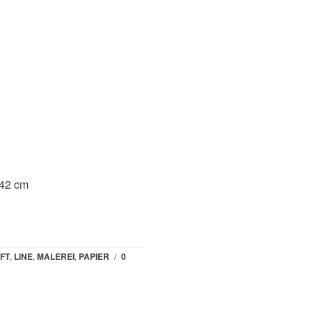
 42 cm
FT
,
LINE
,
MALEREI
,
PAPIER
/
0