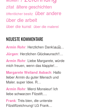
wolken
z
ältere geschichten
zitat
über andere
öffentlicher besitz
über die arbeit
über die kunst
über die malerei
NEUESTE KOMMENTARE
:
Herzlichen Dank!🙏🤗…
Armin Rohr
:
Herzlichen Glückwunsch!!…
Jürgen
:
Liebe Margarete, würde
Armin Rohr
mich freuen, wenn das klappte!…
:
Hallo
Margarete Weiland Asbach
lieber Armin du guter Mensch und
Maler. super Idee. R…
:
Merci Monsieur! Ich
Armin Rohr
liebe schwarzen Filzstift.…
:
Trés bien, die unterste
Frank
Filzstiftzeichnung! LG Frank…