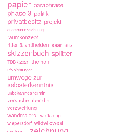
papier
paraphrase
phase 3
politik
privatbesitz
projekt
quarantänezeichnung
raumkonzept
ritter & antihelden
saar
SHG
skizzenbuch
splitter
the hon
TDBK 2021
ufo-sichtungen
umwege zur
selbsterkenntnis
unbekanntes terrain
versuche über die
verzweiflung
wandmalerei
werkzeug
wildwildwest
wiepersdorf
zeichnung