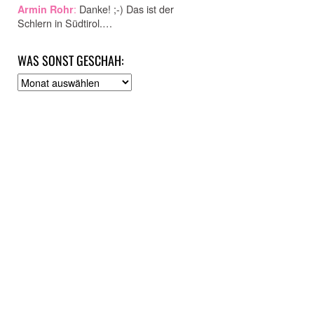
:
Danke! ;-) Das ist der
Armin Rohr
Schlern in Südtirol.…
WAS SONST GESCHAH:
A
r
c
h
i
v