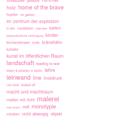
fundstücke
gastspiel
home of the brave
holz
hopfen
im garten
im zentrum der explosion
karton
installation
in situ
interview
kinder
kassenärztliche vereinigung
kränehähn
kirchenfenster
kritik
kubakü
kunst im öffentlichen Raum
landschaft
leading to war
lehre
leben & arbeiten in berlin
leinwand
line
linoldruck
locked off
LKA 2008
macht und machtraum
malerei
malen mit licht
monotypie
mdf
max braun
nicht abwegig
objekt
mücken